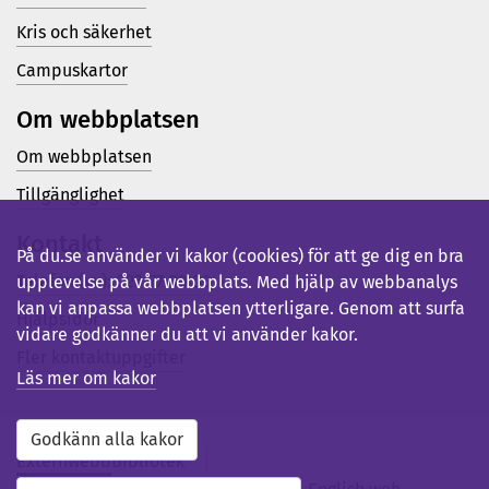
Kris och säkerhet
Campuskartor
Om webbplatsen
Om webbplatsen
Tillgänglighet
Kontakt
På du.se använder vi kakor (cookies) för att ge dig en bra
Telefon (vx): 023-77 80 00
upplevelse på vår webbplats. Med hjälp av webbanalys
kan vi anpassa webbplatsen ytterligare. Genom att surfa
Hjälpsidor
vidare godkänner du att vi använder kakor.
Fler kontaktuppgifter
Läs mer om kakor
Godkänn alla kakor
Externwebb
Bibliotek
Studentwebb
Medarbetarwebb