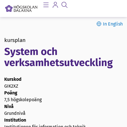
In English
kursplan
System och
verksamhetsutveckling
Kurskod
GIK2XZ
Poäng
7,5 högskolepoäng
Nivå
Grundnivå
Institution
Institutionen för information och teknik