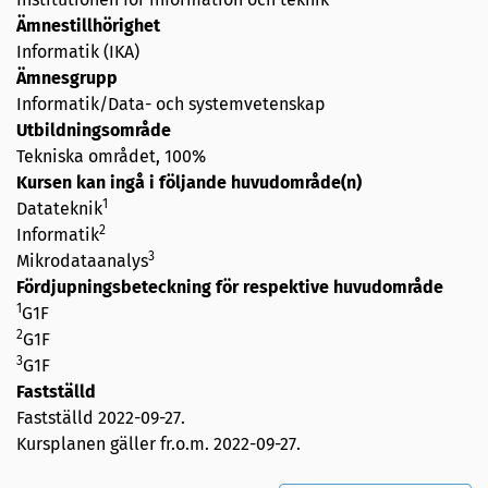
Ämnestillhörighet
Informatik (IKA)
Ämnesgrupp
Informatik/Data- och systemvetenskap
Utbildningsområde
Tekniska området, 100%
Kursen kan ingå i följande huvudområde(n)
1
Datateknik
2
Informatik
3
Mikrodataanalys
Fördjupningsbeteckning för respektive huvudområde
1
G1F
2
G1F
3
G1F
Fastställd
Fastställd
2022-09-27
.
Kursplanen gäller fr.o.m. 2022-09-27.