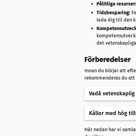
Pålitliga resurser
Tidsbesparing:
Fo
leda dig till den 
Kompetensutveck
kompetensutveckl
det vetenskapliga
Förberedelser
Innan du börjar att eft
rekommenderas du att l
Vadå vetenskaplig
Källor med hög till
Här nedan har vi samlat