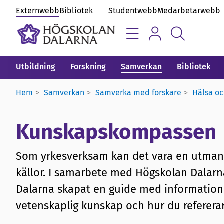
Externwebb
Bibliotek
Studentwebb
Medarbetarwebb
Utbildning
Forskning
Samverkan
Bibliotek
Hem
Samverkan
Samverka med forskare
Hälsa oc
Kunskapskompassen
Som yrkesverksam kan det vara en utmani
källor. I samarbete med Högskolan Dalarna
Dalarna skapat en guide med information om
vetenskaplig kunskap och hur du refererar ti