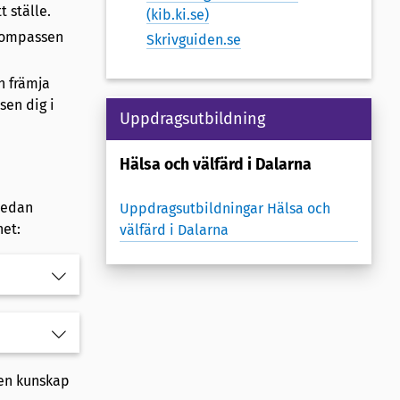
 ställe.
(kib.ki.se)
skompassen
Skrivguiden.se
h främja
en dig i
Uppdragsutbildning
Hälsa och välfärd i Dalarna
nedan
Uppdragsutbildningar Hälsa och
het:
välfärd i Dalarna
den kunskap