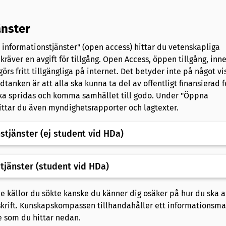
änster
informationstjänster" (open access) hittar du vetenskapliga
kräver en avgift för tillgång. Open Access, öppen tillgång, inn
örs fritt tillgängliga på internet. Det betyder inte på något vi
tanken är att alla ska kunna ta del av offentligt finansierad f
 ska spridas och komma samhället till godo. Under "Öppna
ittar du även myndighetsrapporter och lagtexter.
tjänster (ej student vid HDa)
tjänster (student vid HDa)
de källor du sökte kanske du känner dig osäker på hur du ska
krift. Kunskapskompassen tillhandahåller ett informationsma
e som du hittar nedan.