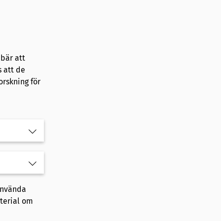
ebär att
s att de
orskning för
 använda
terial om