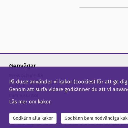
Genvägar
Press och media
På du.se använder vi kakor (cookies) för att ge d
Kris och säkerhet
Genom att surfa vidare godkänner du att vi använ
Campuskartor
Läs mer om kakor
Godkänn alla kakor
Godkänn bara nödvändiga kak
Externwebb
Bibliotek
Studentwebb
Medarbetarwebb