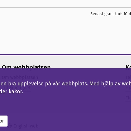
Senast granskad:
10 
Om webbplatsen
K
Om webbplatsen
Te
ig en bra upplevelse på vår webbplats. Med hjälp av we
Tillgänglighet
Hj
der kakor.
Fl
or
English web