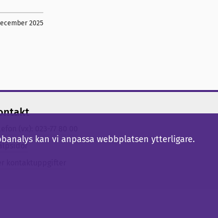
december 2025
ontakt
lefon (vx): 023-77 80 00
bbanalys kan vi anpassa webbplatsen ytterligare.
älpsidor
er kontaktuppgifter