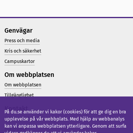
Genvägar
Press och media
Kris och säkerhet
Campuskartor
Om webbplatsen
Om webbplatsen
Tillgänglighet
Kontakt
På du.se använder vi kakor (cookies) för att ge dig en bra
Telefon (vx): 023-77 80 00
upplevelse på vår webbplats. Med hjälp av webbanalys
kan vi anpassa webbplatsen ytterligare. Genom att surfa
Hjälpsidor