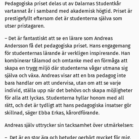
Pedagogiska priset delas ut av Dalarnas Studentkår
vartannat år i samband med akademisk högtid. Priset är
prestigefyllt eftersom det är studenterna själva som
utser pristagaren.
– Det är fantastiskt att se en lärare som Andreas
Andersson få det pedagogiska priset. Hans engagemang
för studenternas lärande är verkligen inspirerande. Han
kombinerar tålamod och omtanke med en förmåga att
skapa en trygg miljö där studenterna vågar utmana sig
själva och växa. Andreas visar att en bra pedagog inte
bara handlar om att undervisa, utan om att se varje
individ, ställa upp när det behövs och skapa möjligheter
för alla att lyckas. Studenterna hyllar honom med all
rätt, och det är tydligt att hans pedagogiska insatser gör
skillnad, säger Ebba Erkas, kårordförande.
Andreas själv uttrycker sin tacksamhet över utmärkelsen:
– Det är en stor ära och betyder oerhört mycket för mig.