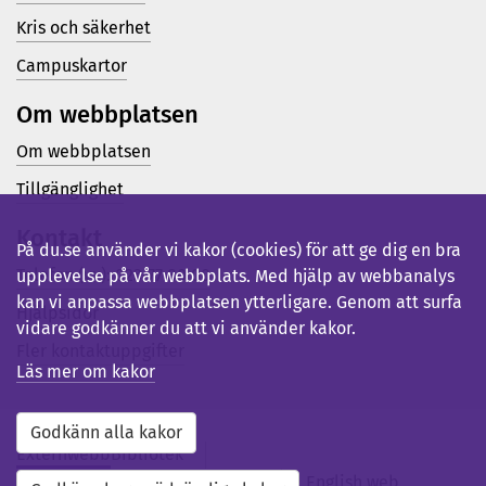
Kris och säkerhet
Campuskartor
Om webbplatsen
Om webbplatsen
Tillgänglighet
Kontakt
På du.se använder vi kakor (cookies) för att ge dig en bra
Telefon (vx): 023-77 80 00
upplevelse på vår webbplats. Med hjälp av webbanalys
kan vi anpassa webbplatsen ytterligare. Genom att surfa
Hjälpsidor
vidare godkänner du att vi använder kakor.
Fler kontaktuppgifter
Läs mer om kakor
Godkänn alla kakor
Externwebb
Bibliotek
Studentwebb
Medarbetarwebb
English web