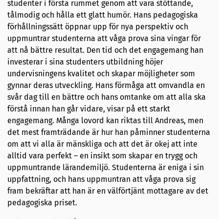
studenter i första rummet genom att vara stöttande,
tålmodig och hålla ett glatt humör. Hans pedagogiska
förhållningssätt öppnar upp för nya perspektiv och
uppmuntrar studenterna att våga prova sina vingar för
att nå bättre resultat. Den tid och det engagemang han
investerar i sina studenters utbildning höjer
undervisningens kvalitet och skapar möjligheter som
gynnar deras utveckling. Hans förmåga att omvandla en
svår dag till en bättre och hans omtanke om att alla ska
förstå innan han går vidare, visar på ett starkt
engagemang. Många lovord kan riktas till Andreas, men
det mest framträdande är hur han påminner studenterna
om att vi alla är mänskliga och att det är okej att inte
alltid vara perfekt – en insikt som skapar en trygg och
uppmuntrande lärandemiljö. Studenterna är eniga i sin
uppfattning, och hans uppmuntran att våga prova sig
fram bekräftar att han är en välförtjänt mottagare av det
pedagogiska priset.