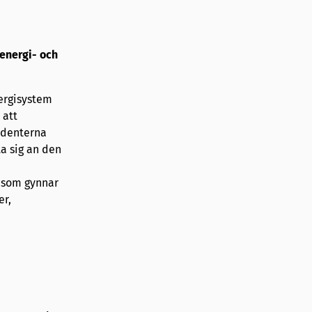
energi- och
ergisystem
 att
udenterna
ta sig an den
e som gynnar
er,