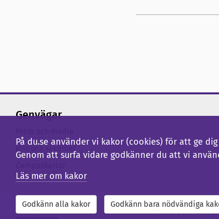
Genvägar
Press och media
På du.se använder vi kakor (cookies) för att ge d
Kris och säkerhet
Genom att surfa vidare godkänner du att vi använ
Campuskartor
Läs mer om kakor
Godkänn alla kakor
Godkänn bara nödvändiga kak
Externwebb
Bibliotek
Studentwebb
Medarbetarwebb