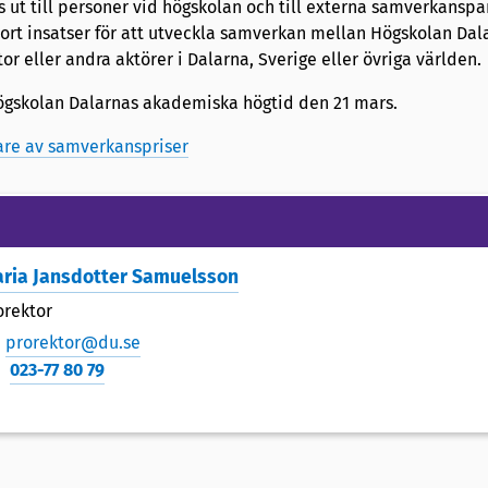
ut till personer vid högskolan och till externa samverkanspar
jort insatser för att utveckla samverkan mellan Högskolan Dal
ktor eller andra aktörer i Dalarna, Sverige eller övriga världen.
Högskolan Dalarnas akademiska högtid den 21 mars.
gare av samverkanspriser
ria Jansdotter Samuelsson
orektor
prorektor@du.se
023-77 80 79