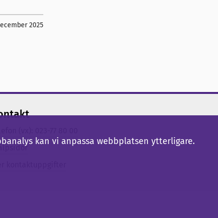
december 2025
ontakt
lefon (vx): 023-77 80 00
bbanalys kan vi anpassa webbplatsen ytterligare.
älpsidor
er kontaktuppgifter