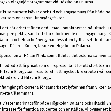
högskoleingenjörsprogrammet vid Högskolan Dalarna.
srikt samarbete kräver dock tid och engagemang från båda par
ver som en central framgångsfaktor.
 i det här arbetet är en dedikerad kontaktperson på Hitachi 
rnas perspektiv, samt ett starkt förtroende och engagemang f
Dalarna och Hitachi Energy har dessutom tydligt sett fördelar
säger Désirée Kroner, lärare vid Högskolan Dalarna.
personen är Håkan Flink, som tilldelas det externa samverka
 hedrad att få priset som en representant för ett stort team 
itachi Energy som resulterat i ett mycket bra arbete i vår s
ektledare vid Hitachi Energy.
r framgångsfaktorerna för samarbetet lyfter han fram vikten a
 arbeta tillsammans.
iviteter marknadsför både Högskolan Dalarna och Hitachi En
 intresse för framtida studenter och anställda. Vi bygger ett 