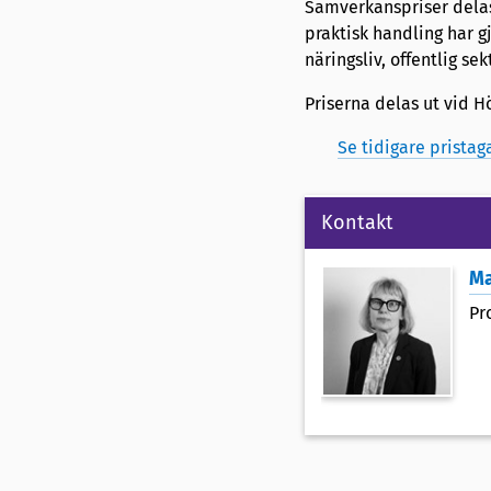
Samverkanspriser delas 
praktisk handling har g
näringsliv, offentlig se
Priserna delas ut vid 
Se tidigare prista
Kontakt
Ma
Pr