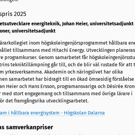
spris 2025
tsutvecklare energiteknik, Johan Heier, universitetsadjunkt 
oner, universitetsadjunkt
 lärarkollegiet inom högskoleingenjörsprogrammet hållbara en
ållet tillsammans med Hitachi Energy. Utvecklingen planeras
are programkurser. Genom samarbetet får högskoleingenjörsst
trins tekniktillämpning går till, och de blir väl rustade för att 
m yrkesverksamma. Akademin och näringslivet har olika
men samarbetet har bidragit till en ökad ömsesidig förståels
han Heier och Hans Ersson, programansvariga och Désirée Kron
ar med stort engagemang och tillsammans med övriga lärare i
ör det framgångsrika utvecklingsarbetet.
am i hållbara energisystem - Högskolan Dalarna
as samverkanpriser