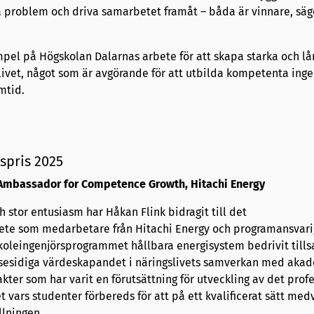
sa problem och driva samarbetet framåt – båda är vinnare, sä
pel på Högskolan Dalarnas arbete för att skapa starka och lå
livet, något som är avgörande för att utbilda kompetenta inge
amtid.
spris 2025
 Ambassador for Competence Growth, Hitachi Energy
 stor entusiasm har Håkan Flink bidragit till det
ete som medarbetare från Hitachi Energy och programansvari
koleingenjörsprogrammet hållbara energisystem bedrivit til
msesidiga värdeskapandet i näringslivets samverkan med aka
akter som har varit en förutsättning för utveckling av det prof
 vars studenter förbereds för att på ett kvalificerat sätt medv
lningen.