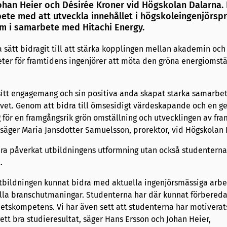
ohan Heier och Désirée Kroner vid Högskolan Dalarna. 
te med att utveckla innehållet i högskoleingenjörs
em i samarbete med Hitachi Energy.
a sätt bidragit till att stärka kopplingen mellan akademin och
eter för framtidens ingenjörer att möta den gröna energiomstä
sitt engagemang och sin positiva anda skapat starka samarbe
vet. Genom att bidra till ömsesidigt värdeskapande och en
 för en framgångsrik grön omställning och utvecklingen av fr
 säger Maria Jansdotter Samuelsson, prorektor, vid Högskolan 
ra påverkat utbildningens utformning utan också studenterna
.
 utbildningen kunnat bidra med aktuella ingenjörsmässiga arbe
ella branschutmaningar. Studenterna har där kunnat förberedas
etskompetens. Vi har även sett att studenterna har motiverats
ett bra studieresultat, säger Hans Ersson och Johan Heier,