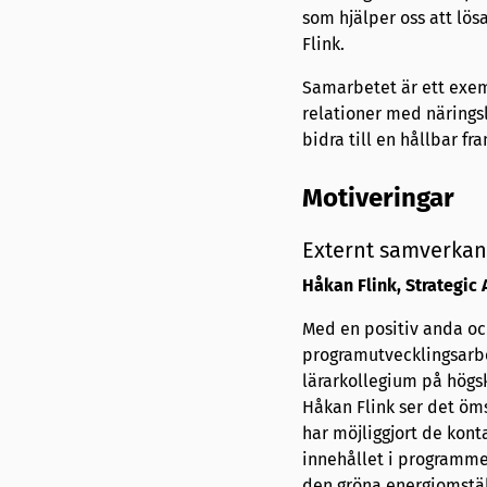
som hjälper oss att lö
Flink.
Samarbetet är ett exem
relationer med närings
bidra till en hållbar fr
Motiveringar
Externt samverkan
Håkan Flink, Strategic
Med en positiv anda och
programutvecklingsarb
lärarkollegium på högs
Håkan Flink ser det ö
har möjliggjort de kont
innehållet i programmet
den gröna energiomstäl