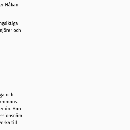
ger Håkan
ngsiktiga
njörer och
ga och
lsammans.
demin. Han
essionsnära
erka till