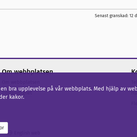
Senast granskad:
12 
Om webbplatsen
K
Om webbplatsen
Te
ig en bra upplevelse på vår webbplats. Med hjälp av we
Tillgänglighet
Hj
der kakor.
Fl
or
English web