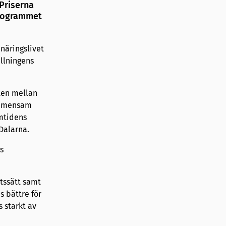
Priserna
programmet
 näringslivet
llningens
ten mellan
 gemensam
amtidens
Dalarna.
s
tssätt samt
 bättre för
 starkt av