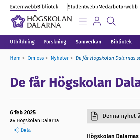
Externwebb
Bibliotek
Studentwebb
Medarbetarwebb
Utbildning
Forskning
Samverkan
Bibliotek
Hem
Om oss
Nyheter
De får Högskolan Dalarnas 
De får Högskolan Dal
6 feb 2025
Denna nyhet är
av Högskolan Dalarna
Dela
Högskolan Dalarnas s