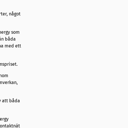
ter, något
Energy som
rån båda
na med ett
nspriset.
inom
amverkan,
v att båda
ergy
kontaktnät