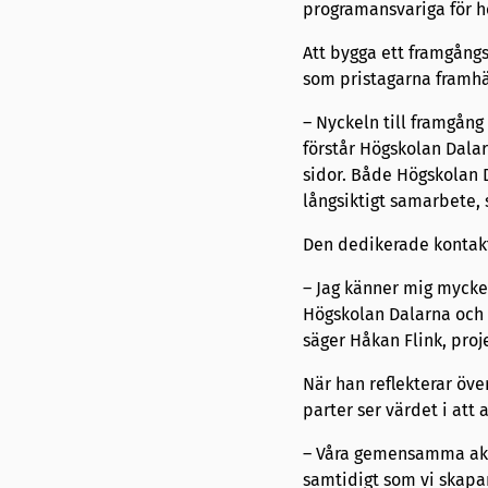
programansvariga för 
Att bygga ett framgång
som pristagarna framhä
– Nyckeln till framgång
förstår Högskolan Dala
sidor. Både Högskolan 
långsiktigt samarbete, 
Den dedikerade kontakt
– Jag känner mig mycket
Högskolan Dalarna och H
säger Håkan Flink, proj
När han reflekterar öve
parter ser värdet i att
– Våra gemensamma akt
samtidigt som vi skapar