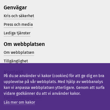
Genvägar
Kris och säkerhet
Press och media
Lediga tjänster
Om webbplatsen
Om webbplatsen
Tillgänglighet
Kontakt
På du.se använder vi kakor (cookies) för att ge dig en bra
Telefon (vx): 023-77 80 00
upplevelse på vår webbplats. Med hjälp av webbanalys
kan vi anpassa webbplatsen ytterligare. Genom att surfa
Hjälpsidor
vidare godkänner du att vi använder kakor.
Fler kontaktuppgifter
Läs mer om kakor