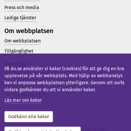
Press och media
Lediga tjänster
Om webbplatsen
Om webbplatsen
Tillgänglighet
Kontakt
På du.se använder vi kakor (cookies) för att ge dig en bra
Telefon (vx): 023-77 80 00
upplevelse på vår webbplats. Med hjälp av webbanalys
kan vi anpassa webbplatsen ytterligare. Genom att surfa
Hjälpsidor
vidare godkänner du att vi använder kakor.
Fler kontaktuppgifter
Läs mer om kakor
Godkänn alla kakor
Externwebb
Bibliotek
Studentwebb
Medarbetarwebb
English web