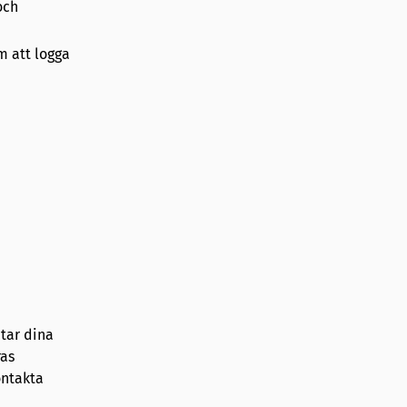
och
m att logga
tar dina
ras
ontakta