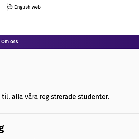
English web
Om oss
ill alla våra registrerade studenter.
g