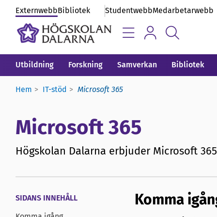
Externwebb
Bibliotek
Studentwebb
Medarbetarwebb
Utbildning
Forskning
Samverkan
Bibliotek
Hem
IT-stöd
Microsoft 365
Microsoft 365
Högskolan Dalarna erbjuder Microsoft 365 t
Komma igån
SIDANS INNEHÅLL
Komma igång