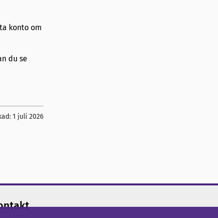
tta konto om
n du se
kad:
1 juli 2026
ontakt