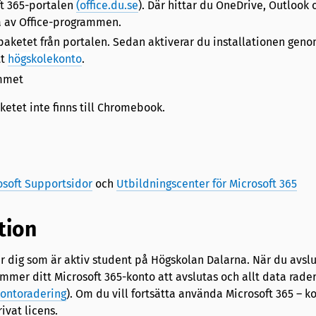
ft 365-portalen
(office.du.se
). Där hittar du OneDrive, Outlook 
a av Office-programmen.
paketet från portalen. Sedan aktiverar du installationen geno
tt
högskolekonto
.
ammet
ketet inte finns till Chromebook.
osoft Supportsidor
och
Utbildningscenter för Microsoft 365
tion
r dig som är aktiv student på Högskolan Dalarna. När du avslu
ommer ditt Microsoft 365-konto att avslutas och allt data rade
ontoradering
). Om du vill fortsätta använda Microsoft 365 – k
ivat licens.