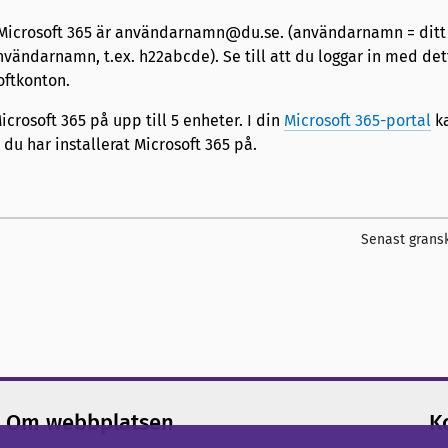
 Microsoft 365 är användarnamn@du.se. (användarnamn = ditt
vändarnamn, t.ex. h22abcde). Se till att du loggar in med de
oftkonton.
crosoft 365 på upp till 5 enheter. I din
Microsoft 365-portal
ka
du har installerat Microsoft 365 på.
Senast grans
Om webbplatsen
K