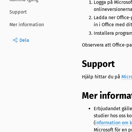
Logga på Microso
onlineversionern
Support
Ladda ner Office-
Mer information
in i Office med di
Installera progr
Dela
Observera att Office-pa
Support
Hjälp hittar du på
Micr
Mer informa
Erbjudandet gälle
studier hos oss k
(
information om k
Microsoft för en pr