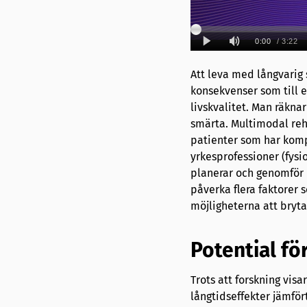
Att leva med långvarig
konsekvenser som till 
livskvalitet. Man räkn
smärta. Multimodal reh
patienter som har komp
yrkesprofessioner (fysi
planerar och genomför 
påverka flera faktorer 
möjligheterna att bryta
Potential fö
Trots att forskning visa
långtidseffekter jämfö