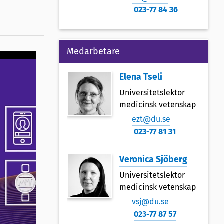
023-77 84 36
Medarbetare
Elena Tseli
Universitetslektor
medicinsk vetenskap
ezt@du.se
023-77 81 31
Veronica Sjöberg
Universitetslektor
medicinsk vetenskap
vsj@du.se
023-77 87 57