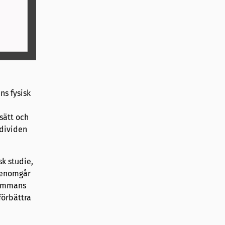
ns fysisk
sätt och
ndividen
sk studie,
 genomgår
sammans
förbättra