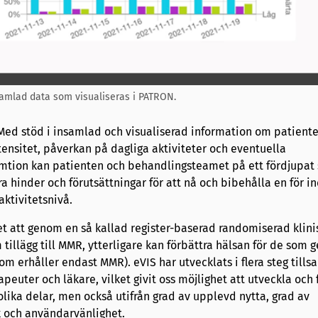
amlad data som visualiseras i PATRON.
ed stöd i insamlad och visualiserad information om patiente
tensitet, påverkan på dagliga aktiviteter och eventuella
tion kan patienten och behandlingsteamet på ett fördjupat 
era hinder och förutsättningar för att nå och bibehålla en för i
aktivitetsnivå.
et att genom en så kallad register-baserad randomiserad klini
illägg till MMR, ytterligare kan förbättra hälsan för de som
m erhåller endast MMR). eVIS har utvecklats i flera steg till
peuter och läkare, vilket givit oss möjlighet att utveckla och 
olika delar, men också utifrån grad av upplevd nytta, grad av
k och användarvänlighet.