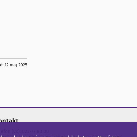
ad:
12 maj 2025
ontakt
lefon (vx): 023-77 80 00