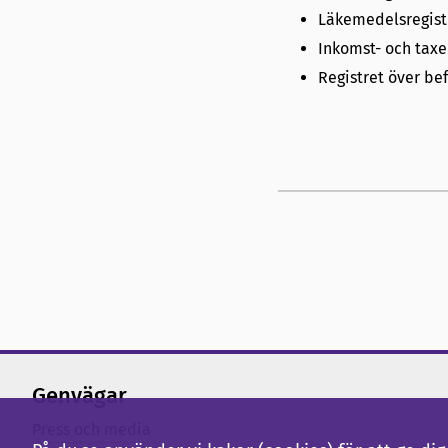
Läkemedelsregist
Inkomst- och taxe
Registret över be
Genvägar
Press och media