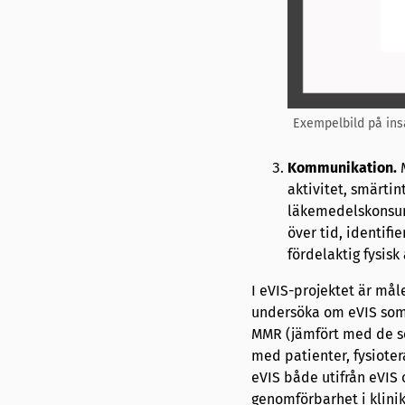
Exempelbild på ins
Kommunikation.
M
aktivitet, smärtin
läkemedelskonsum
över tid, identifi
fördelaktig fysisk 
I eVIS-projektet är mål
undersöka om eVIS som t
MMR (jämfört med de so
med patienter, fysiotera
eVIS både utifrån eVIS 
genomförbarhet i klini