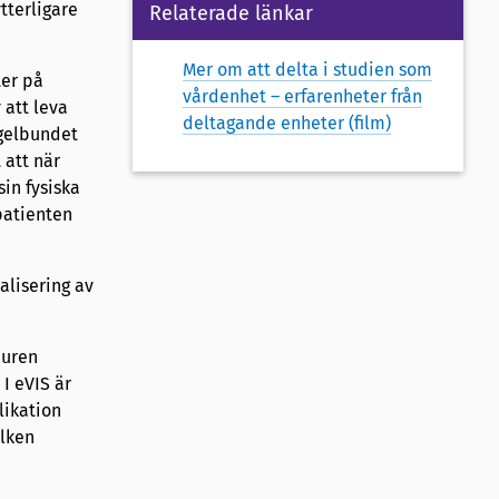
tterligare
Relaterade länkar
Mer om att delta i studien som
ter på
vårdenhet – erfarenheter från
 att leva
deltagande enheter (film)
egelbundet
 att när
sin fysiska
 patienten
alisering av
buren
I eVIS är
likation
ilken