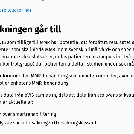
are studier här
ningen går till
IS som tillägg till MMR har potential att förbättra resultatet
nter som ska inleda MMR inom svensk primärvård- och specia
kunna dra säkra slutsatser, delas patienterna slumpvis in i två
r kontrollgrupp) där patienterna delta i studien under sex m
 förutom den MMR-behandling som enheten erbjuder, även ett
följer enhetens MMR-behandling.
s data från eVIS samlas in, dels att data från sex svenska kvali
 är aktuella är:
r över smärtrehabilitering
lys av socialförsäkringen (Försäkringskassan)