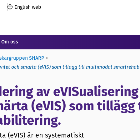
English web
Om oss
rskargruppen SHARP
ivitet och smärta (eVIS) som tillägg till multimodal smärtrehabi
dering av eVISualisering
ärta (eVIS) som tillägg t
ilitering.
ta (eVIS) är en systematiskt