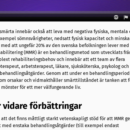
 smärta innebär också att leva med negativa fysiska, mentala 
exempel sömnsvårigheter, nedsatt fysisk kapacitet och minsk
ar med att ungefär 20% av den svenska befolkningen lever med
abilitering (MMR) är en behandlingsmetod som utvecklats frä
lext rehabiliteringsbehov och innebär att ett team av flera
oterapeut, arbetsterapeut, läkare, sjuksköterska, psykolog och 
behandlingsåtgärder. Genom att under en behandlingsperiod,
som orsakar och vidmakthåller smärttillståndet är tanken att f
 mönster för ett mer välfungerande liv.
r vidare förbättringar
r att det finns måttligt starkt vetenskapligt stöd för att MMR g
rt med enstaka behandlingsåtgärder (till exempel endast