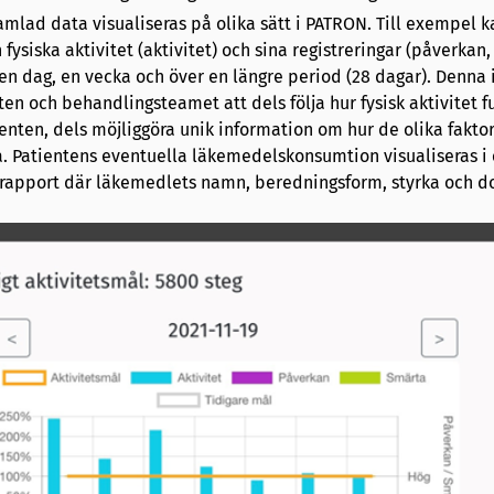
mlad data visualiseras på olika sätt i PATRON. Till exempel k
fysiska aktivitet (aktivitet) och sina registreringar (påverkan
 en dag, en vecka och över en längre period (28 dagar). Denna
en och behandlingsteamet att dels följa hur fysisk aktivitet f
enten, dels möjliggöra unik information om hur de olika fakto
. Patientens eventuella läkemedelskonsumtion visualiseras i
rapport där läkemedlets namn, beredningsform, styrka och do