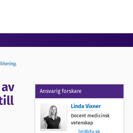
litering.
 av
Ansvarig forskare
ill
Linda Vixner
Docent medicinsk
vetenskap
lvi@du.se