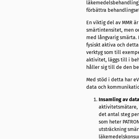
läkemedelsbehandling) v
förbättra behandlingse
En viktig del av MMR är 
smärtintensitet, men oc
med långvarig smärta. De
fysiskt aktiva och dett
verktyg som till exempe
aktivitet, läggs till i 
håller sig till de den b
Med stöd i detta har eVI
data och kommunikati
Insamling av data
aktivitetsmätare, 
det antal steg pe
som heter PATRON. 
utsträckning smärt
läkemedelskonsumt