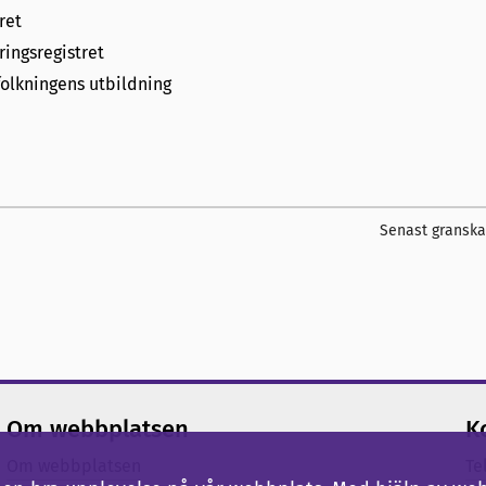
ret
ringsregistret
folkningens utbildning
Senast gransk
Om webbplatsen
K
Om webbplatsen
Te