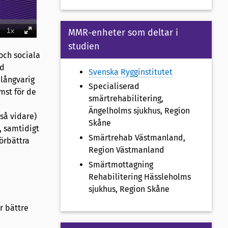
MMR-enheter som deltar i
studien
och sociala
ad
Svenska Rygginstitutet
 långvarig
Specialiserad
mst för de
smärtrehabilitering,
Ängelholms sjukhus, Region
så vidare)
Skåne
 samtidigt
Smärtrehab Västmanland,
örbättra
Region Västmanland
Smärtmottagning
Rehabilitering Hässleholms
sjukhus, Region Skåne
er bättre