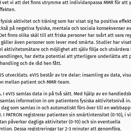
et vi att det finns utrymme att individanpassa MMR för att y
ffekten.
fysisk aktivitet och träning som har visat sig ha positiva effek
kså på negativa fysiska, mentala och sociala konsekvenser av
t finns olika skäl till att friska personer har svårt att vara r
a gäller även personer som lever med smärta. Studier har visat
l aktivitetsmätare och möjlighet att själv följa och utvärdera 
behandlingen, har detta potential att ytterligare underlätta att
ehandling och de råd hen fått.
S utvecklats. eVIS består av tre delar: insamling av data, visu
on mellan patient och MMR-team.
.
I eVIS samlas data in på två sätt. Med hjälp av en handleds
samlas information in om patientens fysiska aktivitetsnivå in. 
r dag som samlas in och automatiskt förs över till en webbapp
I PATRON registrerar patienten sin smärtintensitet (0-10), i v
an påverkar dagliga aktiviteter (0-10) och sin eventuella
ion. Dessa registreringar tar 2-3 minuter att genomföra.