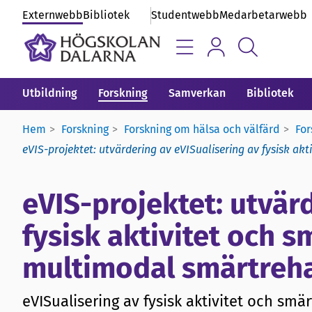
Externwebb
Bibliotek
Studentwebb
Medarbetarwebb
Utbildning
Forskning
Samverkan
Bibliotek
Hem
Forskning
Forskning om hälsa och välfärd
Fo
eVIS-projektet: utvärdering av eVISualisering av fysisk akt
eVIS-projektet: utvär
fysisk aktivitet och sm
multimodal smärtrehab
eVISualisering av fysisk aktivitet och smär