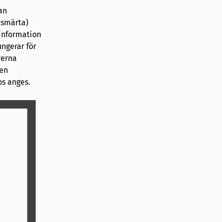
an
, smärta)
 information
ungerar för
rerna
 en
s anges.