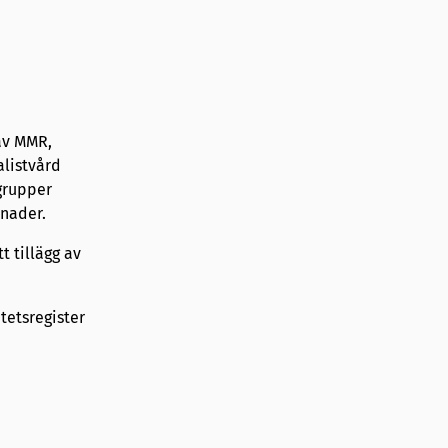
 av MMR,
listvård
 grupper
ånader.
 tillägg av
tetsregister