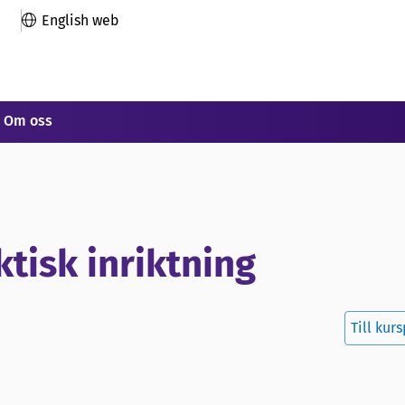
English web
Om oss
tisk inriktning
Till kur