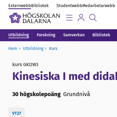
Externwebb
Bibliotek
Studentwebb
Medarbetarwebb
Utbildning
Forskning
Samverkan
Bibliotek
Hem
Utbildning
Kurs
kurs
GKI2W3
Kinesiska I med didak
30 högskolepoäng
Grundnivå
VT27