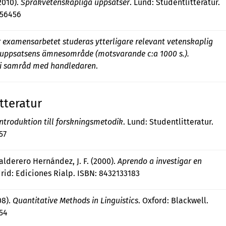
2010).
Språkvetenskapliga uppsatser
. Lund: Studentlitteratur.
056456
 examensarbetet studeras ytterligare relevant vetenskaplig
m uppsatsens ämnesområde (motsvarande c:a 1000 s.).
s i samråd med handledaren
.
tteratur
Introduktion till forskningsmetodik
. Lund: Studentlitteratur.
57
Calderero Hernández, J. F. (2000).
Aprendo a investigar en
rid: Ediciones Rialp. ISBN: 8432133183
08).
Quantitative Methods in Linguistics
. Oxford: Blackwell.
54