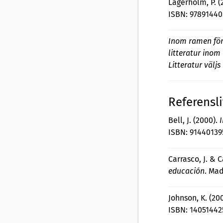
Lagerholm, P. (
ISBN: 9789144
Inom ramen för
litteratur ino
Litteratur välj
Referensli
Bell, J. (2000).
ISBN: 91440139
Carrasco, J. & 
educación
. Mad
Johnson, K. (20
ISBN: 14051442