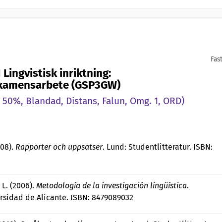
Fas
 Lingvistisk inriktning:
xamensarbete (GSP3GW)
 50%, Blandad, Distans, Falun, Omg. 1, ORD)
008).
Rapporter och uppsatser
. Lund: Studentlitteratur. ISBN:
 L. (2006).
Metodología de la investigación lingüística
.
ersidad de Alicante. ISBN: 8479089032