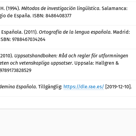
H. (1994).
Métodos de investigación lingüística
. Salamanca:
gio de España. ISBN: 8486408377
Española. (2011).
Ortografía de la lengua española
. Madrid:
 ISBN: 9788467034264
(2010).
Uppsatshandboken: Råd och regler för utformningen
ten och vetenskapliga uppsatser
. Uppsala: Hallgren &
: 9789173828529
demina Española
. Tillgänglig:
https://dle.rae.es/
[2019-12-10].