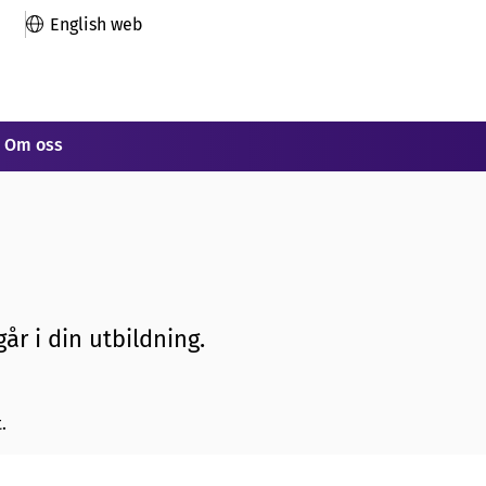
English web
Om oss
år i din utbildning.
.