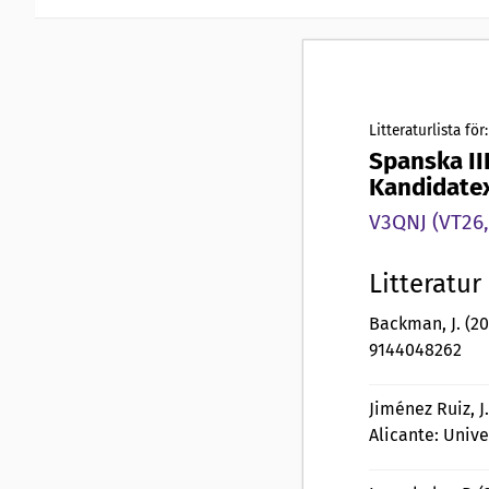
Litteraturlista för:
Spanska III
Kandidate
V3QNJ (VT26,
Litteratur
Backman, J. (2
9144048262
Jiménez Ruiz, J.
Alicante: Univ