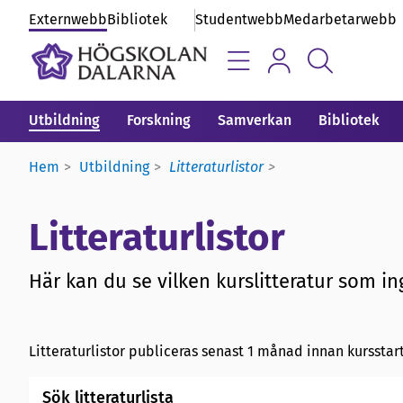
Externwebb
Bibliotek
Studentwebb
Medarbetarwebb
Utbildning
Forskning
Samverkan
Bibliotek
Hem
Utbildning
Litteraturlistor
Litteraturlistor
Här kan du se vilken kurslitteratur som ing
Litteraturlistor publiceras senast 1 månad innan kursstart
Sök litteraturlista