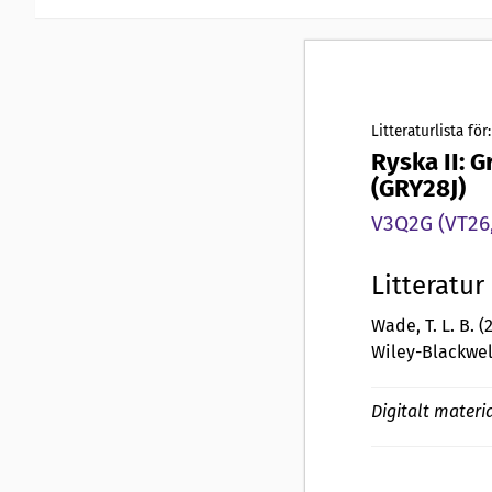
Litteraturlista för:
Ryska II: 
(GRY28J)
V3Q2G (VT26,
Litteratur
Wade, T. L. B. (
Wiley-Blackwel
Digitalt materia