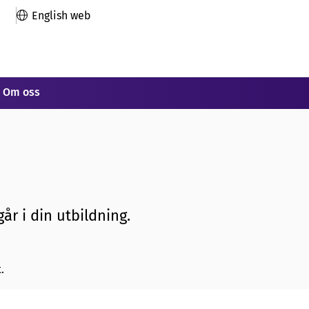
English web
Om oss
år i din utbildning.
.