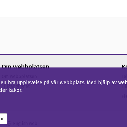
Om webbplatsen
K
Om webbplatsen
Te
ig en bra upplevelse på vår webbplats. Med hjälp av we
Tillgänglighet
Hj
der kakor.
Fl
or
English web