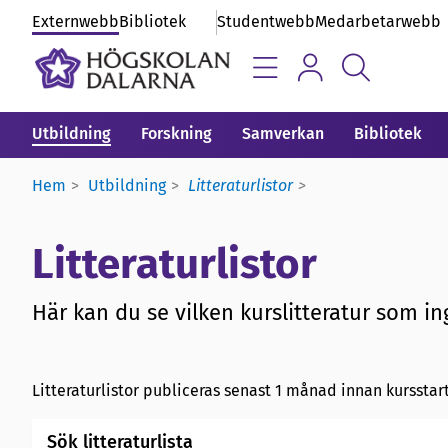
Externwebb
Bibliotek
Studentwebb
Medarbetarwebb
Utbildning
Forskning
Samverkan
Bibliotek
Hem
Utbildning
Litteraturlistor
Litteraturlistor
Här kan du se vilken kurslitteratur som ing
Litteraturlistor publiceras senast 1 månad innan kursstart
Sök litteraturlista