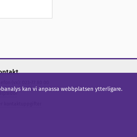
ontakt
lefon (vx): 023-77 80 00
bbanalys kan vi anpassa webbplatsen ytterligare.
älpsidor
er kontaktuppgifter