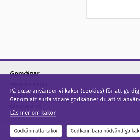
Genvägar
Press och media
På du.se använder vi kakor (cookies) för att ge d
Kris och säkerhet
Genom att surfa vidare godkänner du att vi använ
Campuskartor
Läs mer om kakor
Godkänn alla kakor
Godkänn bara nödvändiga kak
Externwebb
Bibliotek
Studentwebb
Medarbetarwebb