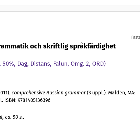
Fast
Grammatik och skriftlig språkfärdighet
 50%, Dag, Distans, Falun, Omg. 2, ORD)
2011).
comprehensive Russian grammar
(3 uppl.). Malden, MA:
l. ISBN: 9781405136396
l, ca. 50 s.
.