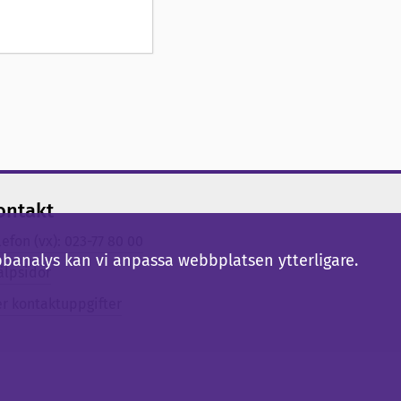
ontakt
lefon (vx): 023-77 80 00
bbanalys kan vi anpassa webbplatsen ytterligare.
älpsidor
er kontaktuppgifter