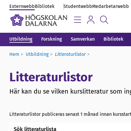
Externwebb
Bibliotek
Studentwebb
Medarbetarwebb
Utbildning
Forskning
Samverkan
Bibliotek
Hem
Utbildning
Litteraturlistor
Litteraturlistor
Här kan du se vilken kurslitteratur som ing
Litteraturlistor publiceras senast 1 månad innan kursstart
Sök litteraturlista