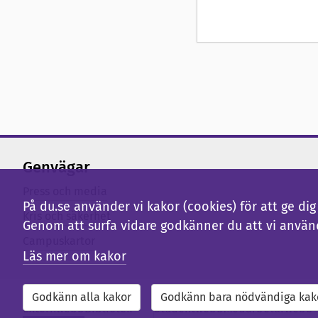
Genvägar
Press och media
På du.se använder vi kakor (cookies) för att ge d
Kris och säkerhet
Genom att surfa vidare godkänner du att vi använ
Campuskartor
Läs mer om kakor
Godkänn alla kakor
Godkänn bara nödvändiga kak
Externwebb
Bibliotek
Studentwebb
Medarbetarwebb