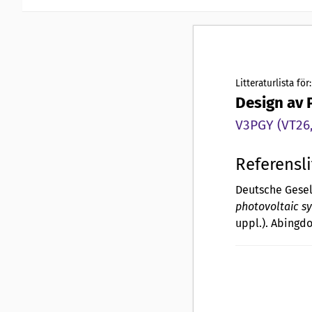
Litteraturlista för:
Design av 
V3PGY (VT26,
Referensli
Deutsche Gesel
photovoltaic sy
uppl.). Abingd