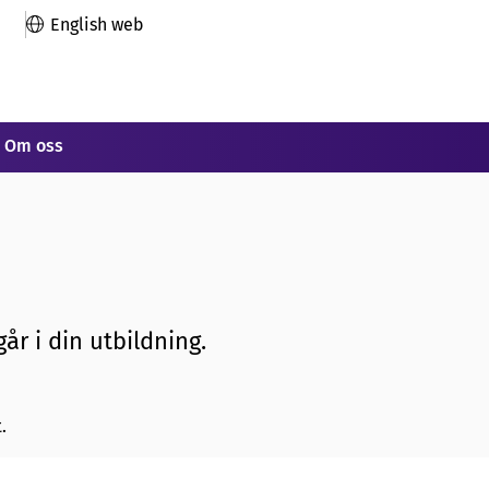
English web
Om oss
år i din utbildning.
.