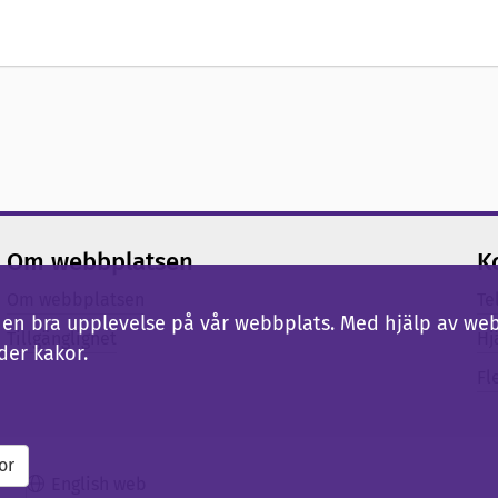
Om webbplatsen
K
Om webbplatsen
Te
ig en bra upplevelse på vår webbplats. Med hjälp av we
Tillgänglighet
Hj
der kakor.
Fl
or
English web