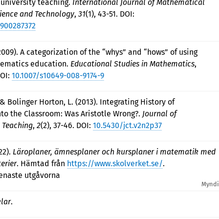
university teaching.
International Journal of Mathematical
cience and Technology
,
31
(1), 43-51. DOI:
3900287372
 (2009). A categorization of the “whys” and “hows” of using
hematics education.
Educational Studies in Mathematics
,
DOI:
10.1007/s10649-008-9174-9
& Bolinger Horton, L. (2013). Integrating History of
to the Classroom: Was Aristotle Wrong?.
Journal of
 Teaching
,
2
(2), 37-46. DOI:
10.5430/jct.v2n2p37
22).
Läroplaner, ämnesplaner och kursplaner i matematik med
erier
. Hämtad från
https://www.skolverket.se/
.
enaste utgåvorna
Myndi
klar
.