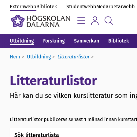
Externwebb
Bibliotek
Studentwebb
Medarbetarwebb
Utbildning
Forskning
Samverkan
Bibliotek
Hem
Utbildning
Litteraturlistor
Litteraturlistor
Här kan du se vilken kurslitteratur som ing
Litteraturlistor publiceras senast 1 månad innan kursstart
Sök litteraturlista