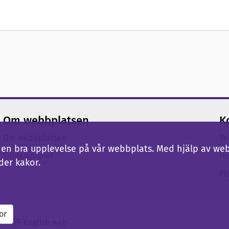
Om webbplatsen
K
Om webbplatsen
Te
ig en bra upplevelse på vår webbplats. Med hjälp av we
Tillgänglighet
Hj
der kakor.
Fl
or
English web