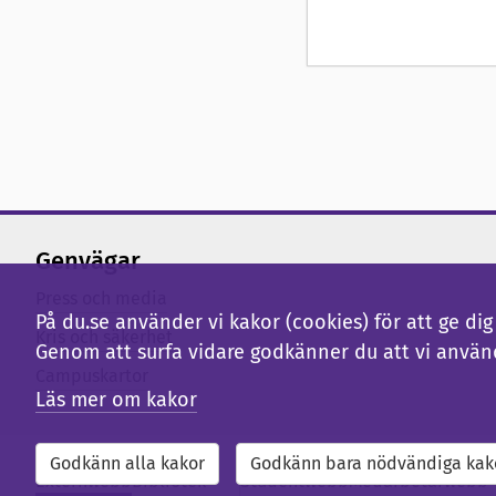
Genvägar
Press och media
På du.se använder vi kakor (cookies) för att ge d
Kris och säkerhet
Genom att surfa vidare godkänner du att vi använ
Campuskartor
Läs mer om kakor
Godkänn alla kakor
Godkänn bara nödvändiga kak
Externwebb
Bibliotek
Studentwebb
Medarbetarwebb