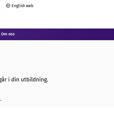
English web
Om oss
år i din utbildning.
.