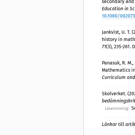
secondary and 
Education in S
10.1080/00207
Jankvist, U. T.
history in mat
71
(3), 235-261. 
Panasuk, R. M., 
Mathematics in
Curriculum and
Skolverket. (20
bedömningskrit
S
Läsanvisning:
Länkar till arti