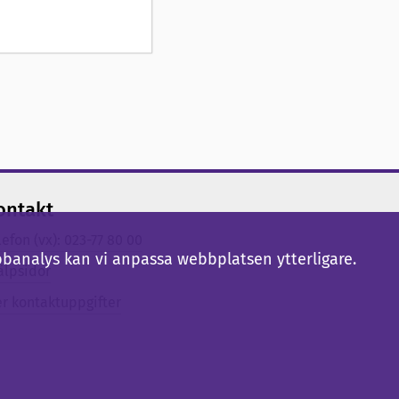
ontakt
lefon (vx): 023-77 80 00
bbanalys kan vi anpassa webbplatsen ytterligare.
älpsidor
er kontaktuppgifter