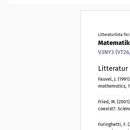
Litteraturlista för:
Matematike
V3NY3 (VT26,
Litteratur
Fauvel, J. (199
mathematics
,
1
Fried, M. (200
coexist?.
Scien
Furinghetti, F.