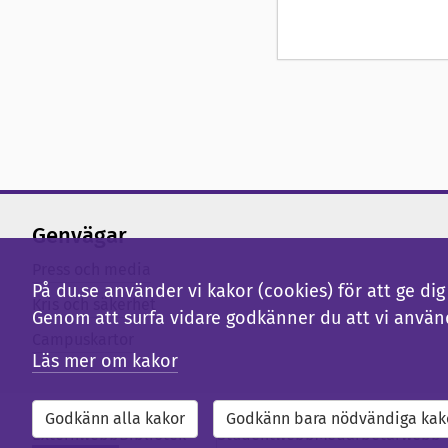
Genvägar
Press och media
På du.se använder vi kakor (cookies) för att ge d
Kris och säkerhet
Genom att surfa vidare godkänner du att vi använ
Campuskartor
Läs mer om kakor
Godkänn alla kakor
Godkänn bara nödvändiga kak
Externwebb
Bibliotek
Studentwebb
Medarbetarwebb