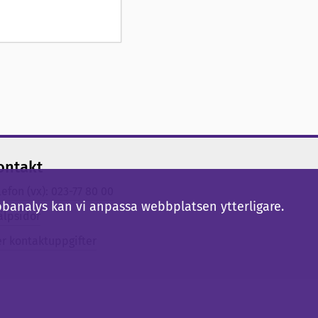
ontakt
lefon (vx): 023-77 80 00
bbanalys kan vi anpassa webbplatsen ytterligare.
älpsidor
er kontaktuppgifter