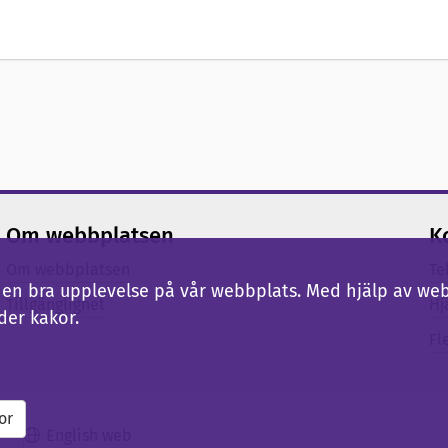
Om webbplatsen
K
Om webbplatsen
Te
ig en bra upplevelse på vår webbplats. Med hjälp av we
Tillgänglighet
Hj
der kakor.
Fl
or
English web