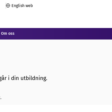
English web
Om oss
år i din utbildning.
.