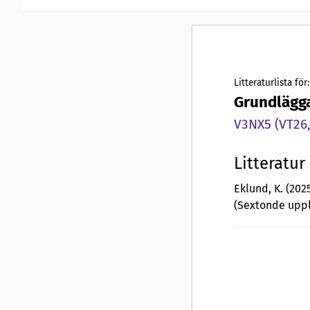
Litteraturlista för:
Grundlägg
V3NX5 (VT26,
Litteratur
Eklund, K. (202
(Sextonde uppl