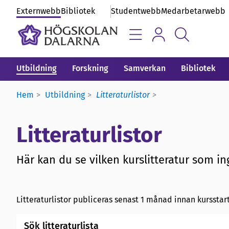
Externwebb
Bibliotek
Studentwebb
Medarbetarwebb
Utbildning
Forskning
Samverkan
Bibliotek
Hem
Utbildning
Litteraturlistor
Litteraturlistor
Här kan du se vilken kurslitteratur som ing
Litteraturlistor publiceras senast 1 månad innan kursstart
Sök litteraturlista