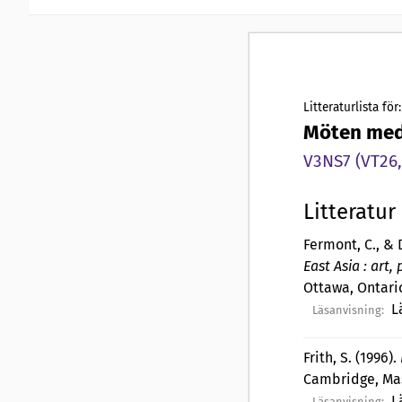
Litteraturlista för:
Möten med
V3NS7 (VT26,
Litteratur
Fermont, C., & D
East Asia : art,
Ottawa, Ontari
L
Läsanvisning:
Frith, S. (1996).
Cambridge, Mas
L
Läsanvisning: