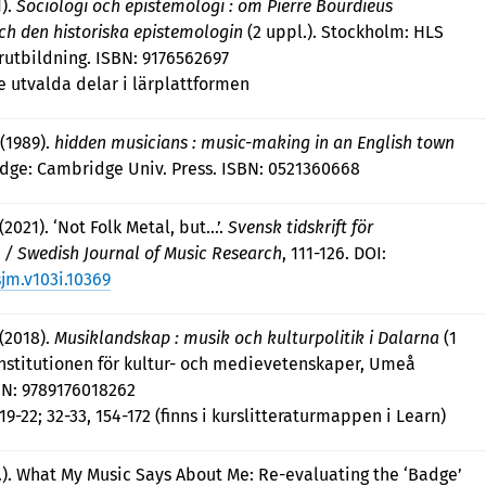
1).
Sociologi och epistemologi : om Pierre Bourdieus
ch den historiska epistemologin
(2 uppl.). Stockholm: HLS
arutbildning. ISBN: 9176562697
e utvalda delar i lärplattformen
 (1989).
hidden musicians : music-making in an English town
ridge: Cambridge Univ. Press. ISBN: 0521360668
(2021). ‘Not Folk Metal, but...’.
Svensk tidskrift för
 / Swedish Journal of Music Research
, 111-126. DOI:
jm.v103i.10369
 (2018).
Musiklandskap : musik och kulturpolitik i Dalarna
(1
Institutionen för kultur- och medievetenskaper, Umeå
SBN: 9789176018262
 19-22; 32-33, 154-172 (finns i kurslitteraturmappen i Learn)
.å.). What My Music Says About Me: Re-evaluating the ‘Badge’