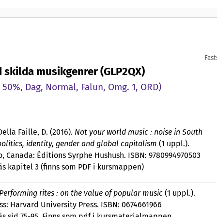
Fast
 skilda musikgenrer (GLP2QX)
 50%, Dag, Normal, Falun, Omg. 1, ORD)
ella Faille, D. (2016).
Not your world music : noise in South
 politics, identity, gender and global capitalism
(1 uppl.).
o, Canada: Éditions Syrphe Hushush. ISBN: 9780994970503
äs kapitel 3 (finns som PDF i kursmappen)
Performing rites : on the value of popular music
(1 uppl.).
s: Harvard University Press. ISBN: 0674661966
äs sid 75-95. Finns som pdf i kursmaterialmappen