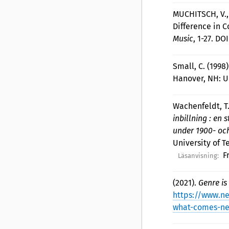
MUCHITSCH, V.,
Difference in 
Music
, 1-27. DO
Small, C. (1998
Hanover, NH: U
Wachenfeldt, T.
inbillning : en
under 1900- och
University of 
F
Läsanvisning:
(2021).
Genre is
https://www.n
what-comes-ne