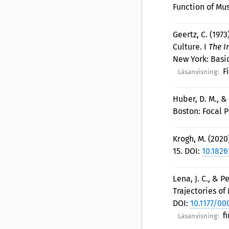
Function of Mus
Geertz, C. (197
Culture. I
The I
New York: Basi
F
Läsanvisning:
Huber, D. M., & 
Boston: Focal P
Krogh, M. (2020
15. DOI:
10.1826
Lena, J. C., & P
Trajectories of
DOI:
10.1177/0
f
Läsanvisning: