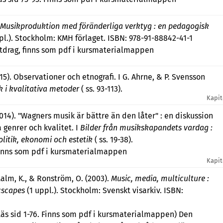
Musikproduktion med föränderliga verktyg : en pedagogisk
pl.). Stockholm: KMH förlaget. ISBN: 978-91-88842-41-1
tdrag, finns som pdf i kursmaterialmappen
015). Observationer och etnografi. I G. Ahrne, & P. Svensson
 i kvalitativa metoder
( ss. 93-113).
Kapit
014). "Wagners musik är bättre än den låter" : en diskussion
genrer och kvalitet. I
Bilder från musikskapandets vardag :
litik, ekonomi och estetik
( ss. 19-38).
inns som pdf i kursmaterialmappen
Kapit
alm, K., & Ronström, O. (2003).
Music, media, multiculture :
cscapes
(1 uppl.). Stockholm: Svenskt visarkiv. ISBN:
Läs sid 1-76. Finns som pdf i kursmaterialmappen) Den