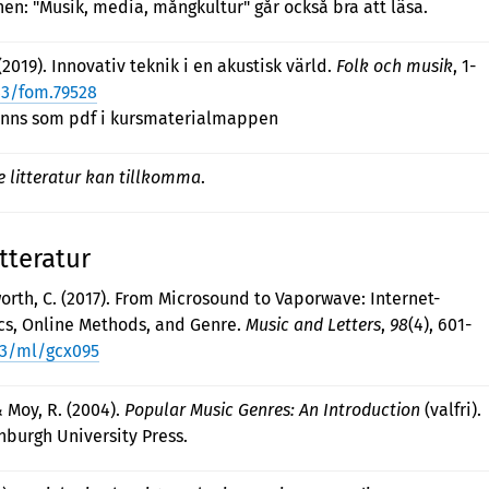
en: "Musik, media, mångkultur" går också bra att läsa.
(2019). Innovativ teknik i en akustisk värld.
Folk och musik
, 1-
43/fom.79528
inns som pdf i kursmaterialmappen
 litteratur kan tillkomma
.
tteratur
orth, C. (2017). From Microsound to Vaporwave: Internet-
s, Online Methods, and Genre.
Music and Letters
,
98
(4), 601-
93/ml/gcx095
& Moy, R. (2004).
Popular Music Genres: An Introduction
(valfri).
nburgh University Press.