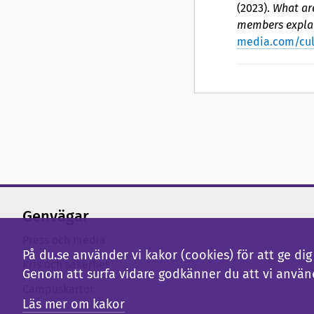
(2023).
What are
members expla
media.com/cult
Genvägar
Press och media
På du.se använder vi kakor (cookies) för att ge d
Kris och säkerhet
Genom att surfa vidare godkänner du att vi använ
Campuskartor
Läs mer om kakor