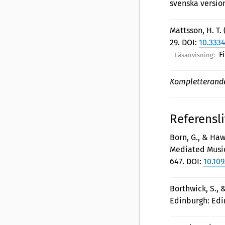
svenska version
Mattsson, H. T. 
29. DOI:
10.333
F
Läsanvisning:
Kompletterande
Referensli
Born, G., & Haw
Mediated Music
647. DOI:
10.10
Borthwick, S., 
Edinburgh: Edi