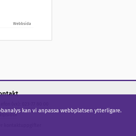
Webbsida
ontakt
lefon (vx): 023-77 80 00
bbanalys kan vi anpassa webbplatsen ytterligare.
älpsidor
er kontaktuppgifter