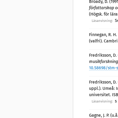
Broady, D. (199
författarskap o
(Högsk. för lär
S
Läsanvisning:
Finnegan, R. H.
(valfri). Camb
Fredriksson, D. 
musikforskning
10.58698/stm-s
Fredriksson, D.
uppl.). Umeå: 
universitet. I
s
Läsanvisning:
Gagne, J. P. (u