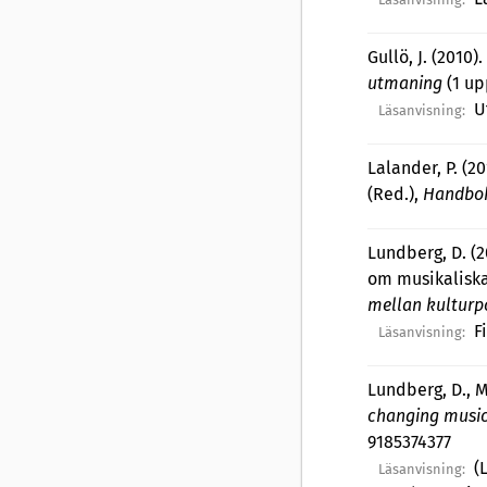
Gullö, J. (2010).
utmaning
(1 up
U
Läsanvisning:
Lalander, P. (2
(Red.),
Handbok
Lundberg, D. (2
om musikaliska 
mellan kulturpo
F
Läsanvisning:
Lundberg, D., M
changing musi
9185374377
(
Läsanvisning: