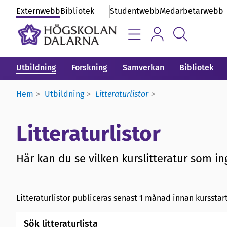
Externwebb
Bibliotek
Studentwebb
Medarbetarwebb
Utbildning
Forskning
Samverkan
Bibliotek
Hem
Utbildning
Litteraturlistor
Litteraturlistor
Här kan du se vilken kurslitteratur som ing
Litteraturlistor publiceras senast 1 månad innan kursstart
Sök litteraturlista