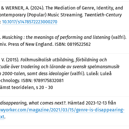
 & WERNER, A. (2024). The Mediation of Genre, Identity, and
Contemporary (Popular) Music Streaming.
Twentieth-Century
I:
10.1017/s1478572223000270
).
Musicking : the meanings of performing and listening
(valfri).
niv. Press of New England. ISBN: 0819522562
 V. (2015).
Folkmusikalisk utbildning, förbildning och
 studie över tradering och lärande av svensk spelmansmusik
 2000-talen, samt dess ideologier
(valfri). Luleå: Luleå
Technology. ISBN: 9789175832081
rämst teoridelen, s 20 - 30
 disappearing, what comes next?
. Hämtad 2023-12-13 från
ewyorker.com/magazine/2021/03/15/genre-is-disappearing-
xt
.