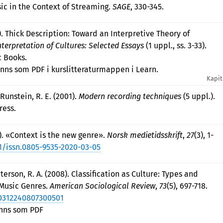
ic in the Context of Streaming.
SAGE
, 330-345.
3). Thick Description: Toward an Interpretive Theory of
nterpretation of Cultures: Selected Essays
(1 uppl., ss. 3-33).
c Books.
inns som PDF i kurslitteraturmappen i Learn.
Kapit
Runstein, R. E. (2001).
Modern recording techniques
(5 uppl.).
ress.
). «Context is the new genre».
Norsk medietidsskrift
,
27
(3), 1-
1/issn.0805-9535-2020-03-05
eterson, R. A. (2008). Classification as Culture: Types and
 Music Genres.
American Sociological Review
,
73
(5), 697-718.
00312240807300501
inns som PDF