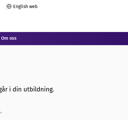
English web
Om oss
år i din utbildning.
.