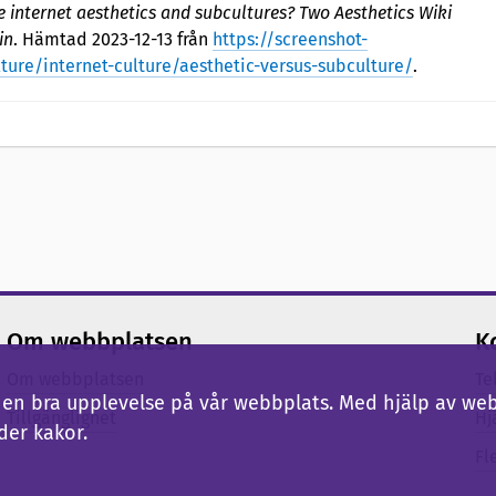
 internet aesthetics and subcultures? Two Aesthetics Wiki
in
. Hämtad 2023-12-13 från
https://screenshot-
ure/internet-culture/aesthetic-versus-subculture/
.
Om webbplatsen
K
Om webbplatsen
Te
ig en bra upplevelse på vår webbplats. Med hjälp av we
Tillgänglighet
Hj
der kakor.
Fl