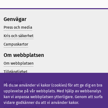
Genvägar
Press och media
Kris och säkerhet
Campuskartor
Om webbplatsen
Om webbplatsen
Tillgänglighet
Kontakt
På du.se använder vi kakor (cookies) för att ge dig en bra
Telefon (vx): 023-77 80 00
upplevelse på vår webbplats. Med hjälp av webbanalys
kan vi anpassa webbplatsen ytterligare. Genom att surfa
Hjälpsidor
vidare godkänner du att vi använder kakor.
Fler kontaktuppgifter