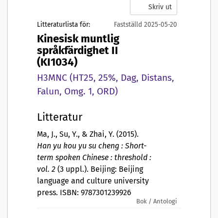
Skriv ut
Litteraturlista för:
Fastställd 2025-05-20
Kinesisk muntlig
språkfärdighet II
(KI1034)
H3MNC (HT25, 25%, Dag, Distans,
Falun, Omg. 1, ORD)
Litteratur
Ma, J., Su, Y., & Zhai, Y. (2015).
Han yu kou yu su cheng : Short-
term spoken Chinese : threshold :
vol. 2
(3 uppl.). Beijing: Beijing
language and culture university
press. ISBN: 9787301239926
Bok / Antologi