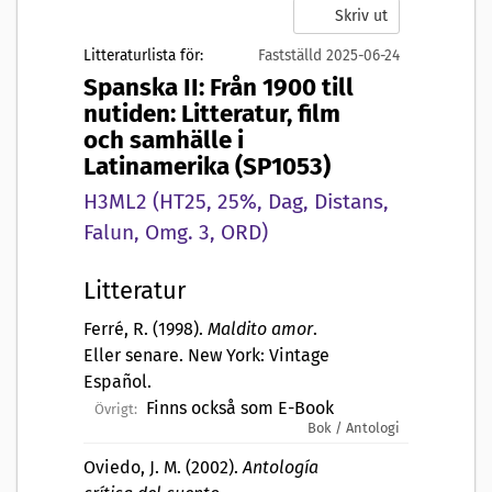
Skriv ut
Litteraturlista för:
Fastställd 2025-06-24
Spanska II: Från 1900 till
nutiden: Litteratur, film
och samhälle i
Latinamerika (SP1053)
H3ML2 (HT25, 25%, Dag, Distans,
Falun, Omg. 3, ORD)
Litteratur
Ferré, R. (1998).
Maldito amor
.
Eller senare. New York: Vintage
Español.
Finns också som E-Book
Övrigt:
Bok / Antologi
Oviedo, J. M. (2002).
Antología