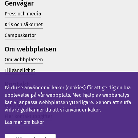
Genvägar
Press och media
Kris och säkerhet
Campuskartor
Om webbplatsen
Om webbplatsen
Tillgänglighet
Kontakt
På du.se använder vi kakor (cookies) för att ge dig en bra
Telefon (vx): 023-77 80 00
upplevelse på vår webbplats. Med hjälp av webbanalys
kan vi anpassa webbplatsen ytterligare. Genom att surfa
Hjälpsidor
vidare godkänner du att vi använder kakor.
Fler kontaktuppgifter
Läs mer om kakor