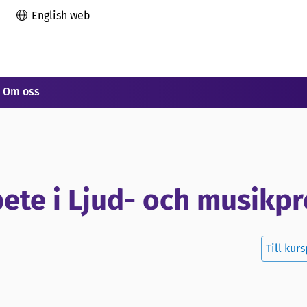
English web
Om oss
te i Ljud- och musikp
Till kur