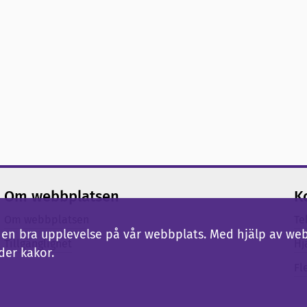
Om webbplatsen
K
Om webbplatsen
Te
ig en bra upplevelse på vår webbplats. Med hjälp av we
Tillgänglighet
Hj
der kakor.
Fl