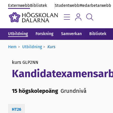
Externwebb
Bibliotek
Studentwebb
Medarbetarwebb
Utbildning
Forskning
Samverkan
Bibliotek
Hem
Utbildning
Kurs
kurs
GLP2NN
Kandidatexamensarbe
15 högskolepoäng
Grundnivå
HT26