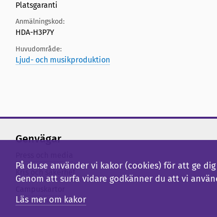
Platsgaranti
Anmälningskod:
HDA-H3P7Y
Huvudområde:
Ljud- och musikproduktion
Genvägar
Press och media
På du.se använder vi kakor (cookies) för att ge d
Kris och säkerhet
Genom att surfa vidare godkänner du att vi använ
Campuskartor
Läs mer om kakor