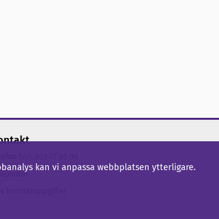
ontakt
lefon (vx): 023-77 80 00
bbanalys kan vi anpassa webbplatsen ytterligare.
älpsidor
er kontaktuppgifter