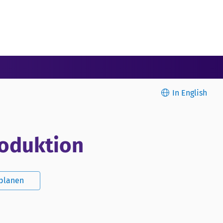
In English
roduktion
splanen