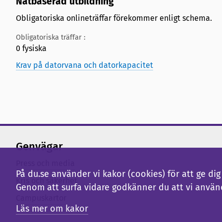
Nätbaserad utbildning
Obligatoriska onlineträffar förekommer enligt schema.
Obligatoriska träffar :
0 fysiska
Krav på datorvana och datorkapacitet
Genvägar
Press och media
På du.se använder vi kakor (cookies) för att ge d
Kris och säkerhet
Genom att surfa vidare godkänner du att vi använ
Campuskartor
Läs mer om kakor