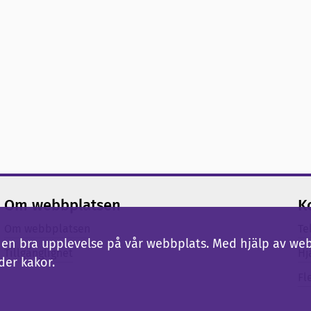
Om webbplatsen
K
Om webbplatsen
Te
ig en bra upplevelse på vår webbplats. Med hjälp av we
Tillgänglighet
Hj
der kakor.
Fl