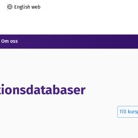
English web
Om oss
ationsdatabaser
Till kur