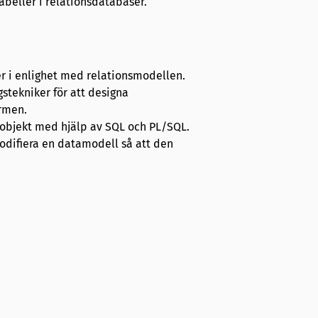
tabeller i relationsdatabaser.
er i enlighet med relationsmodellen.
stekniker för att designa
ormen.
sobjekt med hjälp av SQL och PL/SQL.
modifiera en datamodell så att den