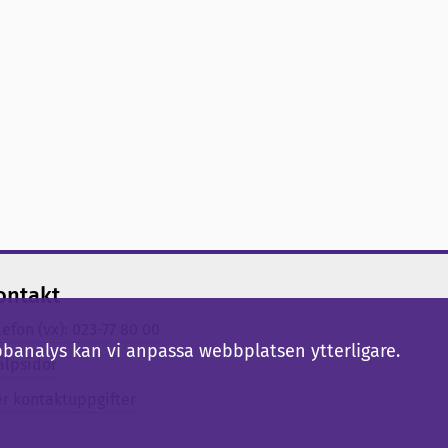
ontakt
lefon (vx): 023-77 80 00
bbanalys kan vi anpassa webbplatsen ytterligare.
älpsidor
er kontaktuppgifter