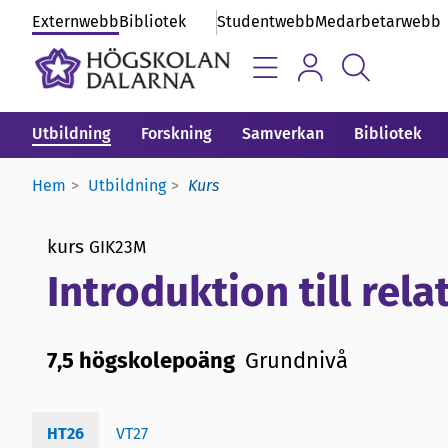
Externwebb
Bibliotek
Studentwebb
Medarbetarwebb
Utbildning
Forskning
Samverkan
Bibliotek
Hem
Utbildning
Kurs
kurs
GIK23M
Introduktion till rel
7,5 högskolepoäng
Grundnivå
HT26
VT27