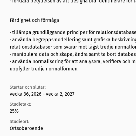
· förklara betydelsen av att designa bra identifierare för 
Färdighet och förmåga
· tillämpa grundläggande principer för relationsdatabas
· använda begreppsmodellering samt grafiska beskrivning
relationsdatabaser som svarar mot lägst tredje normalf
· manipulera data och skapa, ändra samt ta bort databa
· använda normalisering för att analysera, verifiera och 
uppfyller tredje normalformen.
Startar och slutar:
vecka 36, 2026 - vecka 2, 2027
Studietakt:
25%
Studieort:
Ortsoberoende