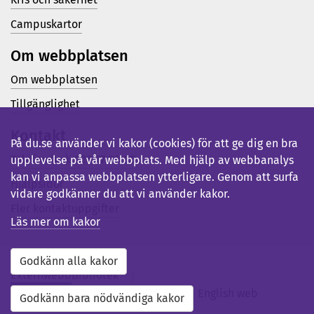
Campuskartor
Om webbplatsen
Om webbplatsen
Tillgänglighet
Kontakt
På du.se använder vi kakor (cookies) för att ge dig en bra
Telefon (vx): 023-77 80 00
upplevelse på vår webbplats. Med hjälp av webbanalys
kan vi anpassa webbplatsen ytterligare. Genom att surfa
Hjälpsidor
vidare godkänner du att vi använder kakor.
Fler kontaktuppgifter
Läs mer om kakor
Godkänn alla kakor
Externwebb
Bibliotek
Studentwebb
Medarbetarwebb
English web
Godkänn bara nödvändiga kakor