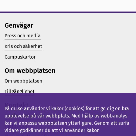
Genvägar
Press och media
Kris och säkerhet
Campuskartor
Om webbplatsen
Om webbplatsen
Tillgänglighet
Kontakt
På du.se använder vi kakor (cookies) för att ge dig en bra
Telefon (vx): 023-77 80 00
upplevelse på vår webbplats. Med hjälp av webbanalys
kan vi anpassa webbplatsen ytterligare. Genom att surfa
Hjälpsidor
vidare godkänner du att vi använder kakor.