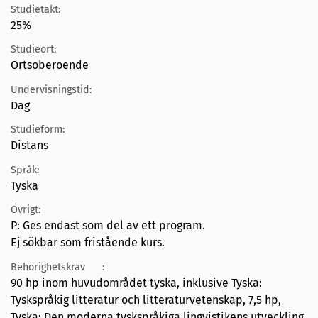
Studietakt:
25%
Studieort:
Ortsoberoende
Undervisningstid:
Dag
Studieform:
Distans
Språk:
Tyska
Övrigt:
P: Ges endast som del av ett program.
Ej sökbar som fristående kurs.
Behörighetskrav
:
90 hp inom huvudområdet tyska, inklusive Tyska:
Tyskspråkig litteratur och litteraturvetenskap, 7,5 hp,
Tyska: Den moderna tyskspråkiga lingvistikens utveckling,