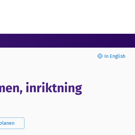
In English
en, inriktning
splanen