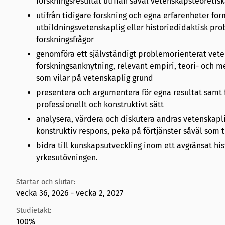
forskningsresultat utifrån såväl vetenskapsteoretis
utifrån tidigare forskning och egna erfarenheter fo
utbildningsvetenskaplig eller historiedidaktisk pr
forskningsfrågor
genomföra ett självständigt problemorienterat vete
forskningsanknytning, relevant empiri, teori- och
som vilar på vetenskaplig grund
presentera och argumentera för egna resultat samt fö
professionellt och konstruktivt sätt
analysera, värdera och diskutera andras vetenskapli
konstruktiv respons, peka på förtjänster såväl so
bidra till kunskapsutveckling inom ett avgränsat hi
yrkesutövningen.
Startar och slutar:
vecka 36, 2026 - vecka 2, 2027
Studietakt:
100%