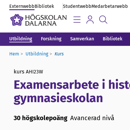
Externwebb
Bibliotek
Studentwebb
Medarbetarwebb
Utbildning
Forskning
Samverkan
Bibliotek
Hem
Utbildning
Kurs
kurs
AHI23W
Examensarbete i hist
gymnasieskolan
30 högskolepoäng
Avancerad nivå