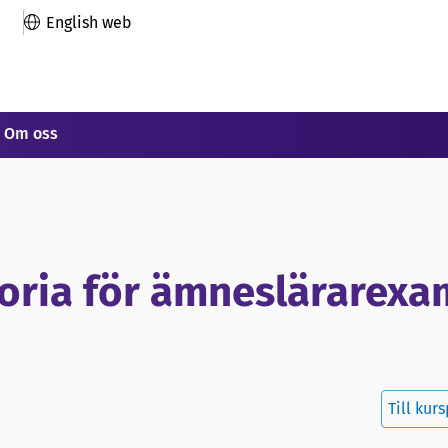
English web
Om oss
oria för ämneslärarexam
Till kur