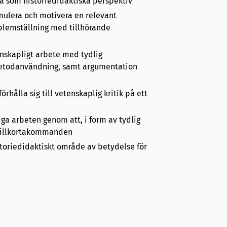
ka som historiedidaktiska perspektiv
rmulera och motivera en relevant
oblemställning med tillhörande
nskapligt arbete med tydlig
 metodanvändning, samt argumentation
rhålla sig till vetenskaplig kritik på ett
ga arbeten genom att, i form av tydlig
m tillkortakommanden
storiedidaktiskt område av betydelse för