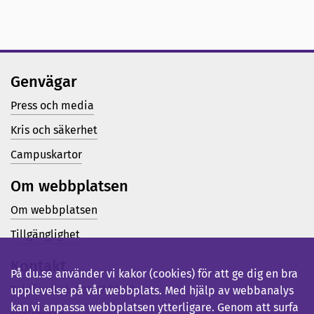
Genvägar
Press och media
Kris och säkerhet
Campuskartor
Om webbplatsen
Om webbplatsen
Tillgänglighet
Kontakt
På du.se använder vi kakor (cookies) för att ge dig en bra
Telefon (vx): 023-77 80 00
upplevelse på vår webbplats. Med hjälp av webbanalys
kan vi anpassa webbplatsen ytterligare. Genom att surfa