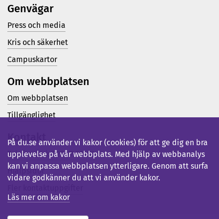
Genvägar
Press och media
Kris och säkerhet
Campuskartor
Om webbplatsen
Om webbplatsen
Tillgänglighet
Kontakt
På du.se använder vi kakor (cookies) för att ge dig en bra
Telefon (vx): 023-77 80 00
upplevelse på vår webbplats. Med hjälp av webbanalys
kan vi anpassa webbplatsen ytterligare. Genom att surfa
Hjälpsidor
vidare godkänner du att vi använder kakor.
Fler kontaktuppgifter
Läs mer om kakor