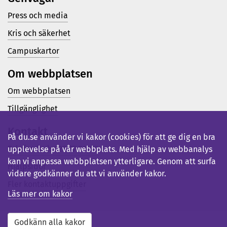
Press och media
Kris och säkerhet
Campuskartor
Om webbplatsen
Om webbplatsen
Tillgänglighet
Kontakt
På du.se använder vi kakor (cookies) för att ge dig en bra
Telefon (vx): 023-77 80 00
upplevelse på vår webbplats. Med hjälp av webbanalys
kan vi anpassa webbplatsen ytterligare. Genom att surfa
Hjälpsidor
vidare godkänner du att vi använder kakor.
Fler kontaktuppgifter
Läs mer om kakor
Godkänn alla kakor