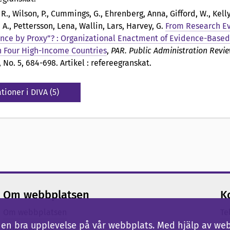
 R., Wilson, P., Cummings, G., Ehrenberg, Anna, Gifford, W., Kelly,
 A., Pettersson, Lena, Wallin, Lars, Harvey, G
.
From Research Ev
nce by Proxy”? : Organizational Enactment of Evidence-Based
n Four High-Income Countries
,
PAR. Public Administration Revi
, No. 5, 684-698. Artikel : refereegranskat.
tioner i DIVA (5)
Om webbplatsen
K
Om webbplatsen
Te
ig en bra upplevelse på vår webbplats. Med hjälp av we