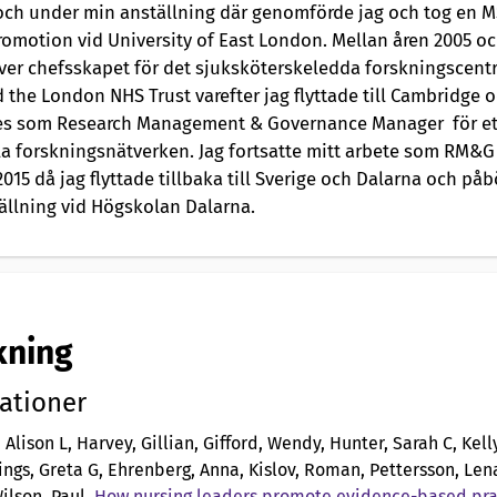
ch under min anställning där genomförde jag och tog en M
romotion vid University of East London. Mellan åren 2005 o
över chefsskapet för det sjuksköterskeledda forskningscentr
 the London NHS Trust varefter jag flyttade till Cambridge 
es som Research Management & Governance Manager för et
la forskningsnätverken. Jag fortsatte mitt arbete som RM&
 2015 då jag flyttade tillbaka till Sverige och Dalarna och på
ällning vid Högskolan Dalarna.
kning
ationer
 Alison L, Harvey, Gillian, Gifford, Wendy, Hunter, Sarah C, Kelly
gs, Greta G, Ehrenberg, Anna, Kislov, Roman, Pettersson, Lena
Wilson, Paul
.
How nursing leaders promote evidence-based pra