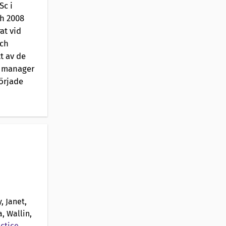
Sc i
ch 2008
at vid
och
t av de
G manager
började
, Janet,
, Wallin,
ctice