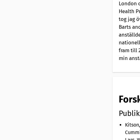
London o
t
Health P
tog jag 
a
Barts and
t
anställd
nationel
i
fram till
min anst
o
n
a
Fors
v
Publik
Kitson,
Cummin
Lars, 