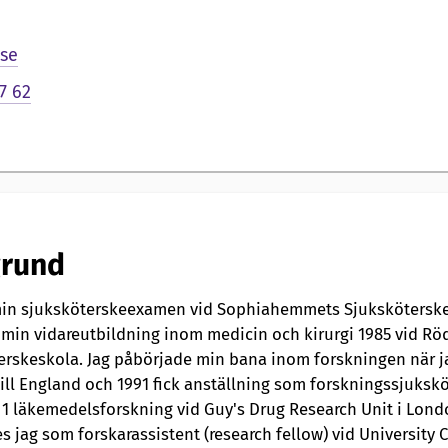
se
7 62
rund
min sjuksköterskeexamen vid Sophiahemmets Sjukskötersk
 min vidareutbildning inom medicin och kirurgi 1985 vid Rö
erskeskola. Jag påbörjade min bana inom forskningen när j
till England och 1991 fick anställning som forskningssjuksk
 1 läkemedelsforskning vid Guy's Drug Research Unit i Lond
s jag som forskarassistent (research fellow) vid University 