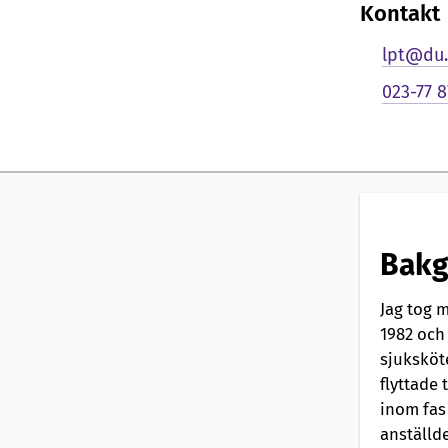
n
Kontakt
l
lpt@du.
023-77 8
i
g
p
r
Bakg
e
Jag tog 
s
1982 och
sjuksköt
e
flyttade 
inom fas
n
anställde