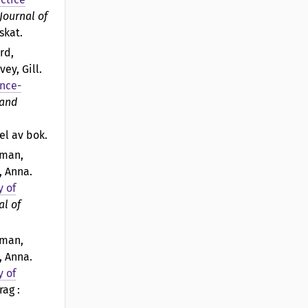
Journal of
skat.
rd,
vey, Gill
.
ence-
 and
el av bok.
oman,
g, Anna
.
y of
al of
oman,
g, Anna
.
y of
rag :