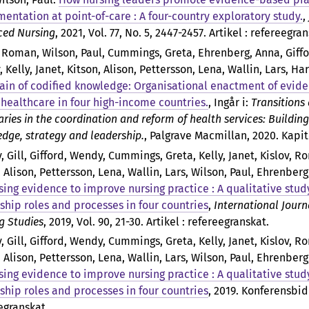
entation at point-of-care : A four-country exploratory study.
,
ed Nursing
, 2021, Vol. 77, No. 5, 2447-2457. Artikel : refereegran
, Roman, Wilson, Paul, Cummings, Greta, Ehrenberg, Anna, Giffo
Kelly, Janet, Kitson, Alison, Pettersson, Lena, Wallin, Lars, Har
ain of codified knowledge: Organisational enactment of evid
healthcare in four high-income countries.
, Ingår i:
Transitions
ries in the coordination and reform of health services: Building
dge, strategy and leadership.
, Palgrave Macmillan, 2020. Kapit
, Gill, Gifford, Wendy, Cummings, Greta, Kelly, Janet, Kislov, R
, Alison, Pettersson, Lena, Wallin, Lars, Wilson, Paul, Ehrenber
sing evidence to improve nursing practice : A qualitative stud
ship roles and processes in four countries
,
International Journ
g Studies
, 2019, Vol. 90, 21-30. Artikel : refereegranskat.
, Gill, Gifford, Wendy, Cummings, Greta, Kelly, Janet, Kislov, R
, Alison, Pettersson, Lena, Wallin, Lars, Wilson, Paul, Ehrenber
sing evidence to improve nursing practice : A qualitative stud
ship roles and processes in four countries
, 2019. Konferensbid
egranskat.