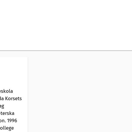
eskola
da Korsets
ag
öterska
on. 1996
College