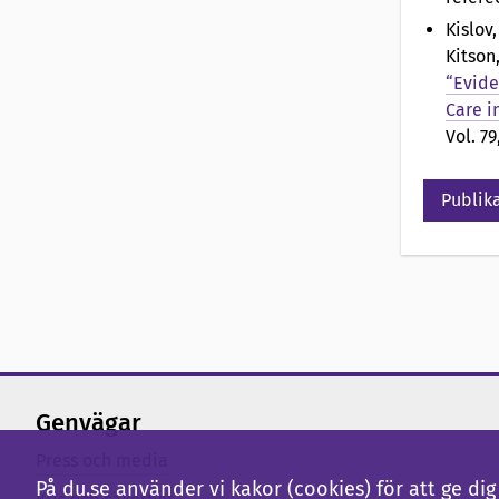
Kislov,
Kitson,
“Evide
Care i
Vol. 79
Publika
Genvägar
Press och media
På du.se använder vi kakor (cookies) för att ge d