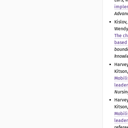
implem
Advanc
Kislov
Wendy, 
The ch
based 
bounda
knowle
Harvey
Kitson
Mobili
leader
Nursin
Harvey
Kitson
Mobili
leader
refere