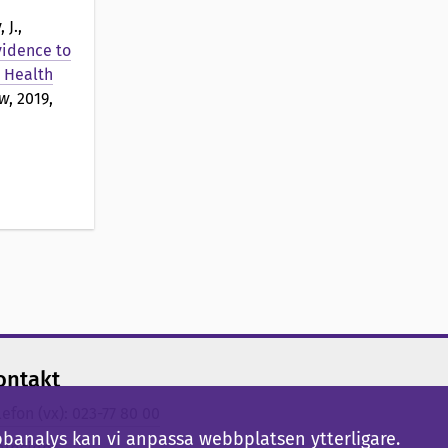
 J.,
idence to
 Health
ew
, 2019,
ontakt
lefon (vx): 023-77 80 00
bbanalys kan vi anpassa webbplatsen ytterligare.