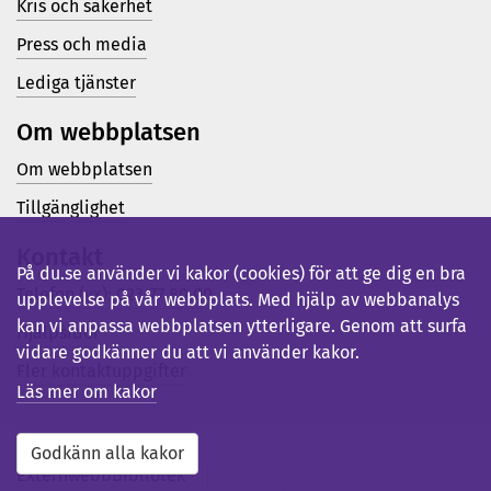
Kris och säkerhet
Press och media
Lediga tjänster
Om webbplatsen
Om webbplatsen
Tillgänglighet
Kontakt
På du.se använder vi kakor (cookies) för att ge dig en bra
Telefon (vx): 023-77 80 00
upplevelse på vår webbplats. Med hjälp av webbanalys
kan vi anpassa webbplatsen ytterligare. Genom att surfa
Hjälpsidor
vidare godkänner du att vi använder kakor.
Fler kontaktuppgifter
Läs mer om kakor
Godkänn alla kakor
Externwebb
Bibliotek