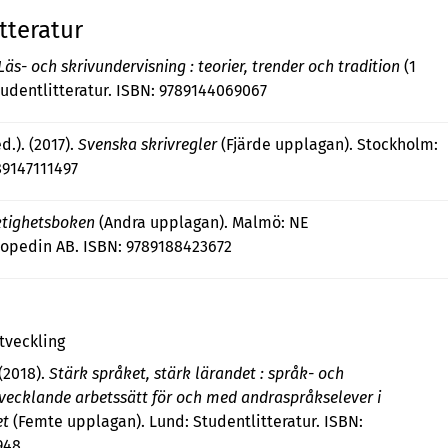
tteratur
Läs- och skrivundervisning : teorier, trender och tradition
(1
tudentlitteratur. ISBN: 9789144069067
d.). (2017).
Svenska skrivregler
(Fjärde upplagan). Stockholm:
89147111497
ktighetsboken
(Andra upplagan). Malmö: NE
opedin AB. ISBN: 9789188423672
tveckling
(2018).
Stärk språket, stärk lärandet : språk- och
ecklande arbetssätt för och med andraspråkselever i
et
(Femte upplagan). Lund: Studentlitteratur. ISBN:
948