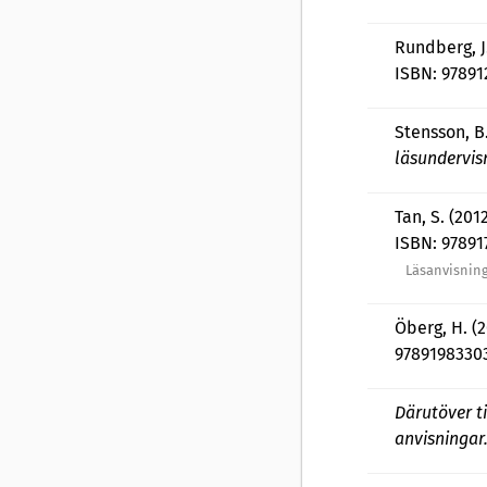
Rundberg, J
ISBN: 97891
Stensson, B
läsundervis
Tan, S. (201
ISBN: 9789
Läsanvisning
Öberg, H. (
9789198330
Därutöver t
anvisningar