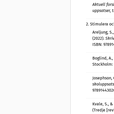
Aktuell fors
uppsatser, 
2
.
Stimulera oc
Areljung, S.
(2022).
Skri
ISBN: 9789
Boglind, A.,
Stockholm:
Josephson, O
skoluppsatse
9789144302
Kvale, S., &
(Tredje [re