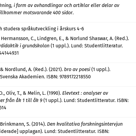
kning, i form av avhandlingar och artiklar eller delar av
tillkommer motsvarande 400 sidor
.
h studera språkutveckling i årskurs 4-6
, Hermansson, C., Lindgren, E., & Norlund Shaswar, A. (Red.).
vdidaktik i grundskolan
(1 uppl.). Lund: Studentlitteratur.
144144931
 & Nordlund, A. (Red.). (2021).
bro av poesi
(1 uppl.).
 Svenska Akademien. ISBN: 9789172218550
., Oliv, T., & Melin, L. (1990).
Elevtext : analyser av
r från åk 1 till åk 9
(1 uppl.). Lund: Studentlitteratur. ISBN:
614
 Brinkmann, S. (2014).
Den kvalitativa forskningsintervjun
viderade] upplagan). Lund: Studentlitteratur. ISBN: