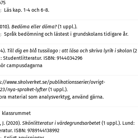
675
Läs kap. 1-4 och 6-8.
:
2010).
Bedöma eller döma?
(1 uppl.).
Språk bedömning och lästest i grundskolans tidigare år.
:
04).
Till dig en blå tussilago : att läsa och skriva lyrik i skolan
(2
d: Studentlitteratur. ISBN: 9144034296
lhör campusdagarna
s://www.skolverket.se/publikationsserier/ovrigt-
23/nya-spraket-lyfter
(1 uppl.).
 bra material som analysverktyg, använd gärna.
 i klassrummet
 J. (2020).
Skönlitteratur i värdegrundsarbetet
(1 uppl.). Lund:
eratur. ISBN: 9789144138992
Enligt anvisningar