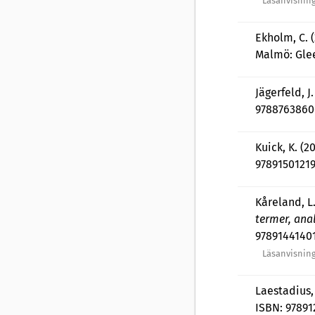
Läsanvisning
Ekholm, C. 
Malmö: Glee
Jägerfeld, J.
978876386
Kuick, K. (2
9789150121
Kåreland, L.
termer, ana
9789144140
Läsanvisning
Laestadius, 
ISBN: 9789