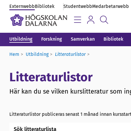
Externwebb
Bibliotek
Studentwebb
Medarbetarwebb
Utbildning
Forskning
Samverkan
Bibliotek
Hem
Utbildning
Litteraturlistor
Litteraturlistor
Här kan du se vilken kurslitteratur som ing
Litteraturlistor publiceras senast 1 månad innan kursstart
Sök litteraturlista