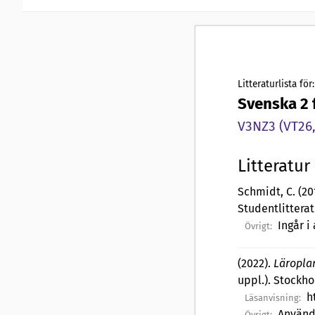
Litteraturlista för:
Svenska 2 
V3NZ3 (VT26,
Litteratur
Schmidt, C. (20
Studentlittera
Ingår i
Övrigt:
(2022).
Läropla
uppl.). Stockh
h
Läsanvisning:
Används
Övrigt: