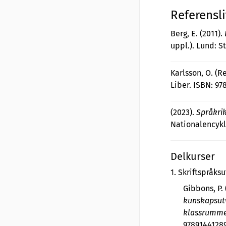
Referensli
Berg, E. (2011).
uppl.). Lund: S
Karlsson, O. (Re
Liber. ISBN: 97
(2023).
Språkri
Nationalencykl
Delkurser
1
.
Skriftspråksu
Gibbons, P. 
kunskapsutv
klassrumm
9789144128