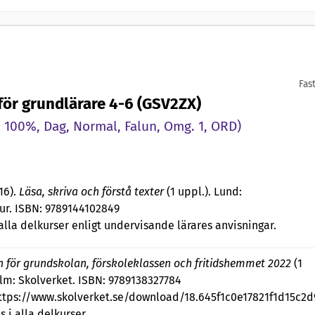
Fas
för grundlärare 4-6 (GSV2ZX)
 100%, Dag, Normal, Falun, Omg. 1, ORD)
16).
Läsa, skriva och förstå texter
(1 uppl.). Lund:
tur. ISBN: 9789144102849
 alla delkurser enligt undervisande lärares anvisningar.
n för grundskolan, förskoleklassen och fritidshemmet 2022
(1
olm: Skolverket. ISBN: 9789138327784
ttps://www.skolverket.se/download/18.645f1c0e17821f1d15c2d
 i alla delkurser.