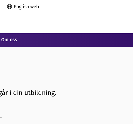
English web
Om oss
år i din utbildning.
.