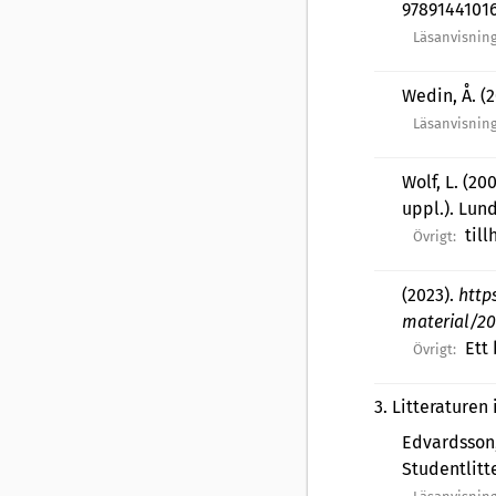
9789144101
Läsanvisning
Wedin, Å. (
Läsanvisning
Wolf, L. (20
uppl.). Lun
til
Övrigt:
(2023).
http
material/20
Ett
Övrigt:
3
.
Litteraturen
Edvardsson,
Studentlitt