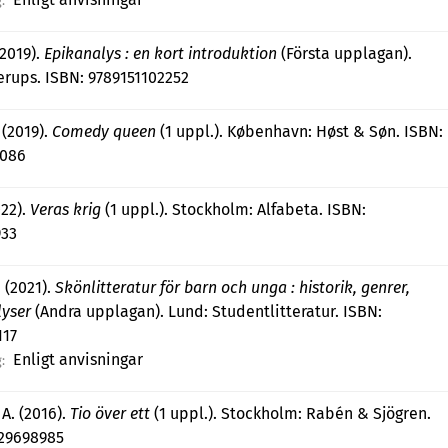
:
(2019).
Epikanalys : en kort introduktion
(Första upplagan).
rups. ISBN: 9789151102252
 (2019).
Comedy queen
(1 uppl.). København: Høst & Søn. ISBN:
0086
022).
Veras krig
(1 uppl.). Stockholm: Alfabeta. ISBN:
933
 (2021).
Skönlitteratur för barn och unga : historik, genrer,
lyser
(Andra upplagan). Lund: Studentlitteratur. ISBN:
117
Enligt anvisningar
:
A. (2016).
Tio över ett
(1 uppl.). Stockholm: Rabén & Sjögren.
129698985