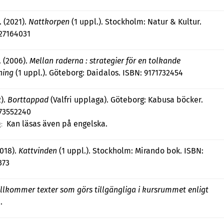
. (2021).
Nattkorpen
(1 uppl.). Stockholm: Natur & Kultur.
27164031
. (2006).
Mellan raderna : strategier för en tolkande
ning
(1 uppl.). Göteborg: Daidalos. ISBN: 9171732454
2).
Borttappad
(Valfri upplaga). Göteborg: Kabusa böcker.
173552240
Kan läsas även på engelska.
:
2018).
Kattvinden
(1 uppl.). Stockholm: Mirando bok. ISBN:
373
illkommer texter som görs tillgängliga i kursrummet enligt
.
.