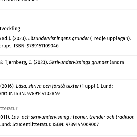
tveckling
(Red.). (2023).
Läsundervisningens grunder
(Tredje upplagan).
rups. ISBN: 9789151109046
, & Tjernberg, C. (2023).
Skrivundervisnings grunder
(andra
 (2016).
Läsa, skriva och förstå texter
(1 uppl.). Lund:
eratur. ISBN: 9789144102849
itteratur
2011).
Läs- och skrivundervisning : teorier, trender och tradition
. Lund: Studentlitteratur. ISBN: 9789144069067