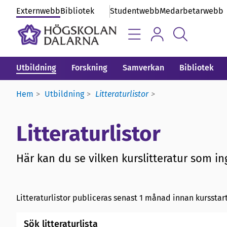
Externwebb
Bibliotek
Studentwebb
Medarbetarwebb
Utbildning
Forskning
Samverkan
Bibliotek
Hem
Utbildning
Litteraturlistor
Litteraturlistor
Här kan du se vilken kurslitteratur som ing
Litteraturlistor publiceras senast 1 månad innan kursstart
Sök litteraturlista