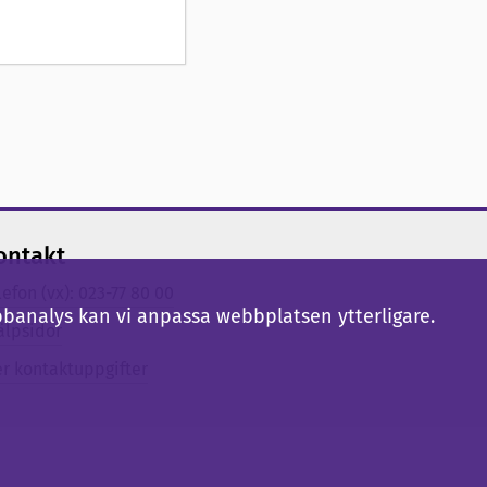
ontakt
lefon (vx): 023-77 80 00
bbanalys kan vi anpassa webbplatsen ytterligare.
älpsidor
er kontaktuppgifter