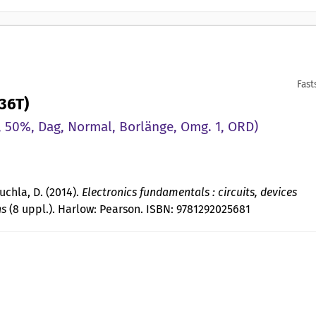
Fast
T36T)
 50%, Dag, Normal, Borlänge, Omg. 1, ORD)
Buchla, D. (2014).
Electronics fundamentals : circuits, devices
ns
(8 uppl.). Harlow: Pearson. ISBN: 9781292025681