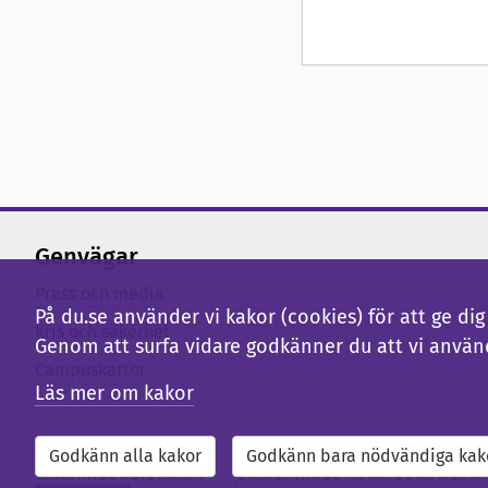
Genvägar
Press och media
På du.se använder vi kakor (cookies) för att ge d
Kris och säkerhet
Genom att surfa vidare godkänner du att vi använ
Campuskartor
Läs mer om kakor
Godkänn alla kakor
Godkänn bara nödvändiga kak
Externwebb
Bibliotek
Studentwebb
Medarbetarwebb