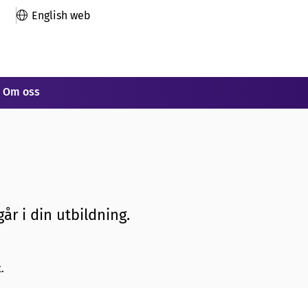
English web
Om oss
år i din utbildning.
.