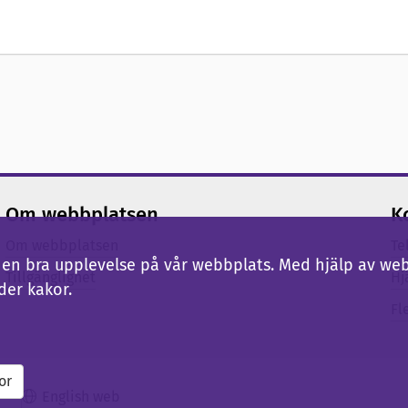
Om webbplatsen
K
Om webbplatsen
Te
ig en bra upplevelse på vår webbplats. Med hjälp av we
Tillgänglighet
Hj
der kakor.
Fl
or
English web