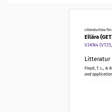
Litteraturlista för:
Ellära (GE
V3KN4 (VT25,
Litteratur
Floyd, T. L., & 
and applicatio