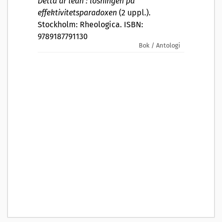
Detta är lean : lösningen på
effektivitetsparadoxen
(2 uppl.).
Stockholm: Rheologica. ISBN:
9789187791130
Bok / Antologi