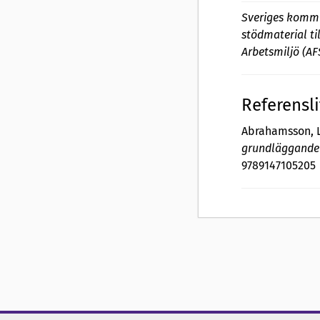
Sveriges kommu
stödmaterial ti
Arbetsmiljö (AFS
Referensli
Abrahamsson, L.
grundläggande t
9789147105205