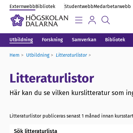
Externwebb
Bibliotek
Studentwebb
Medarbetarwebb
Utbildning
Forskning
Samverkan
Bibliotek
Hem
Utbildning
Litteraturlistor
Litteraturlistor
Här kan du se vilken kurslitteratur som ing
Litteraturlistor publiceras senast 1 månad innan kursstart
Sök litteraturlista