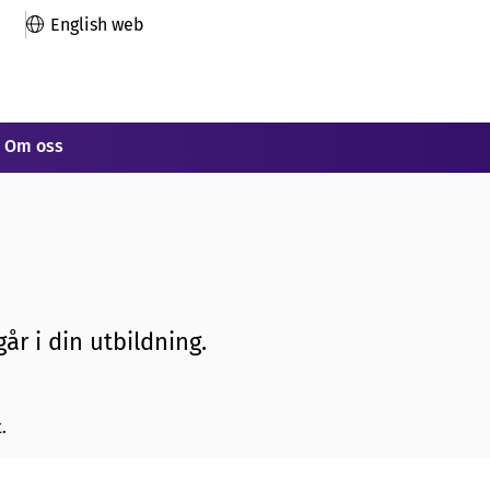
English web
Om oss
år i din utbildning.
.