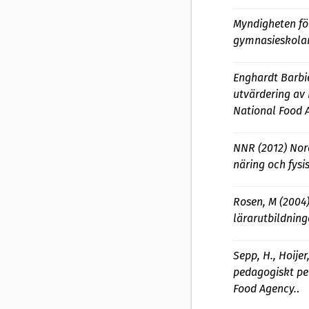
Myndigheten fö
gymnasieskolan
Enghardt Barbie
utvärdering av 
National Food 
NNR (2012) No
näring och fysis
Rosen, M (2004)
lärarutbildning
Sepp, H., Hoije
pedagogiskt per
Food Agency.
.