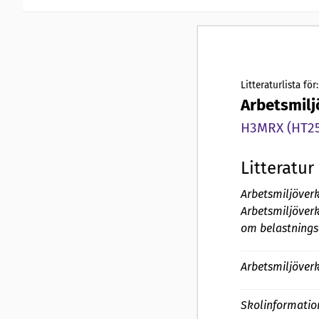
Litteraturlista för:
Arbetsmilj
H3MRX (HT25,
Litteratur
Arbetsmiljöverk
Arbetsmiljöver
om belastningse
Arbetsmiljöverke
Skolinformation