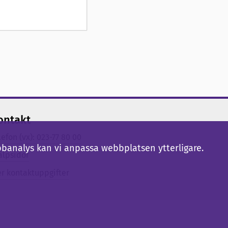
ontakt
lefon (vx): 023-77 80 00
bbanalys kan vi anpassa webbplatsen ytterligare.
älpsidor
er kontaktuppgifter