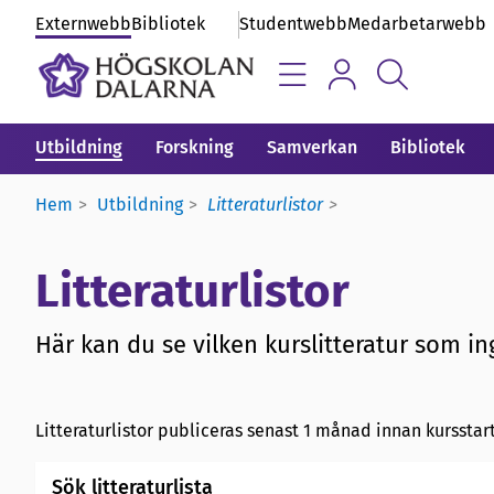
Externwebb
Bibliotek
Studentwebb
Medarbetarwebb
Utbildning
Forskning
Samverkan
Bibliotek
Hem
Utbildning
Litteraturlistor
Litteraturlistor
Här kan du se vilken kurslitteratur som ing
Litteraturlistor publiceras senast 1 månad innan kursstart
Sök litteraturlista