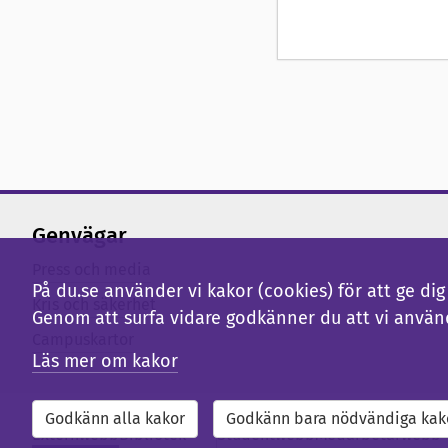
Genvägar
Press och media
På du.se använder vi kakor (cookies) för att ge d
Kris och säkerhet
Genom att surfa vidare godkänner du att vi använ
Campuskartor
Läs mer om kakor
Godkänn alla kakor
Godkänn bara nödvändiga kak
Externwebb
Bibliotek
Studentwebb
Medarbetarwebb