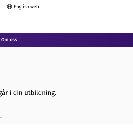
English web
Om oss
år i din utbildning.
.