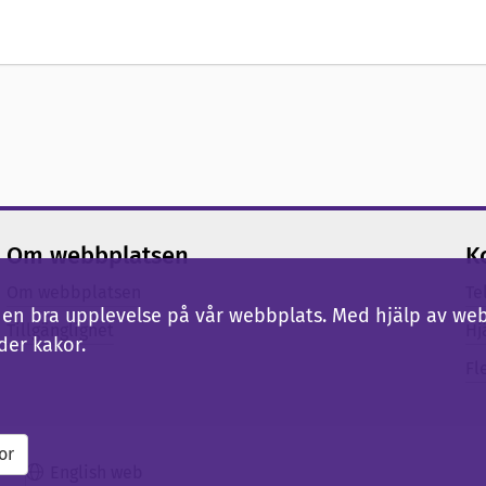
Om webbplatsen
K
Om webbplatsen
Te
ig en bra upplevelse på vår webbplats. Med hjälp av we
Tillgänglighet
Hj
der kakor.
Fl
or
English web