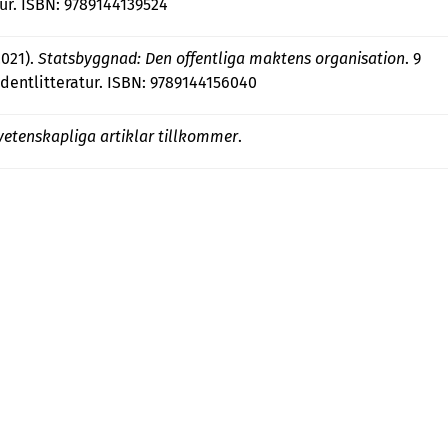
ur. ISBN: 9789144139524
2021).
Statsbyggnad: Den offentliga maktens organisation
. 9
udentlitteratur. ISBN: 9789144156040
vetenskapliga artiklar tillkommer
.