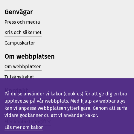
Genvägar
Press och media
Kris och säkerhet
Campuskartor
Om webbplatsen
Om webbplatsen
Tillgänglighet
Kontakt
På du.se använder vi kakor (cookies) för att ge dig en bra
Telefon (vx): 023-77 80 00
upplevelse på vår webbplats. Med hjälp av webbanalys
kan vi anpassa webbplatsen ytterligare. Genom att surfa
Hjälpsidor
vidare godkänner du att vi använder kakor.
Fler kontaktuppgifter
Läs mer om kakor