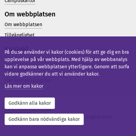
Campuskartor
Om webbplatsen
Om webbplatsen
Tillgänglighet
Kontakt
På du.se använder vi kakor (cookies) för att ge dig en bra
Telefon (vx): 023-77 80 00
upplevelse på vår webbplats. Med hjälp av webbanalys
kan vi anpassa webbplatsen ytterligare. Genom att surfa
Hjälpsidor
vidare godkänner du att vi använder kakor.
Fler kontaktuppgifter
Läs mer om kakor
Godkänn alla kakor
Externwebb
Bibliotek
Studentwebb
Medarbetarwebb
English web
Godkänn bara nödvändiga kakor