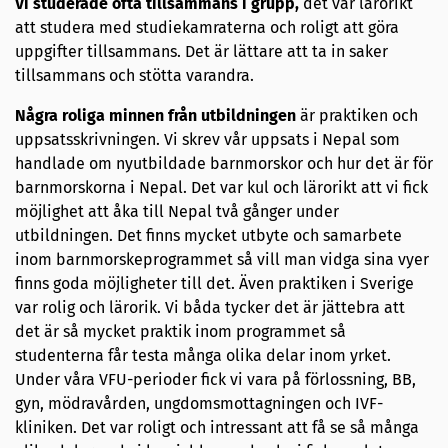
Vi studerade ofta tillsammans i grupp,
det var lärorikt
att studera med studiekamraterna och roligt att göra
uppgifter tillsammans. Det är lättare att ta in saker
tillsammans och stötta varandra.
Några roliga minnen från utbildningen
är praktiken och
uppsatsskrivningen. Vi skrev vår uppsats i Nepal som
handlade om nyutbildade barnmorskor och hur det är för
barnmorskorna i Nepal. Det var kul och lärorikt att vi fick
möjlighet att åka till Nepal två gånger under
utbildningen. Det finns mycket utbyte och samarbete
inom barnmorskeprogrammet så vill man vidga sina vyer
finns goda möjligheter till det. Även praktiken i Sverige
var rolig och lärorik. Vi båda tycker det är jättebra att
det är så mycket praktik inom programmet så
studenterna får testa många olika delar inom yrket.
Under våra VFU-perioder fick vi vara på förlossning, BB,
gyn, mödravården, ungdomsmottagningen och IVF-
kliniken. Det var roligt och intressant att få se så många