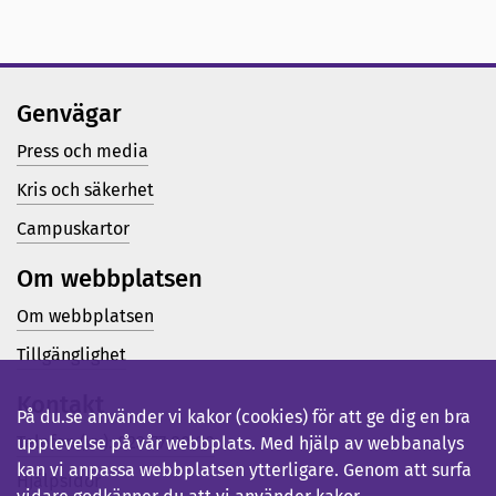
Genvägar
Press och media
Kris och säkerhet
Campuskartor
Om webbplatsen
Om webbplatsen
Tillgänglighet
Kontakt
På du.se använder vi kakor (cookies) för att ge dig en bra
Telefon (vx): 023-77 80 00
upplevelse på vår webbplats. Med hjälp av webbanalys
kan vi anpassa webbplatsen ytterligare. Genom att surfa
Hjälpsidor