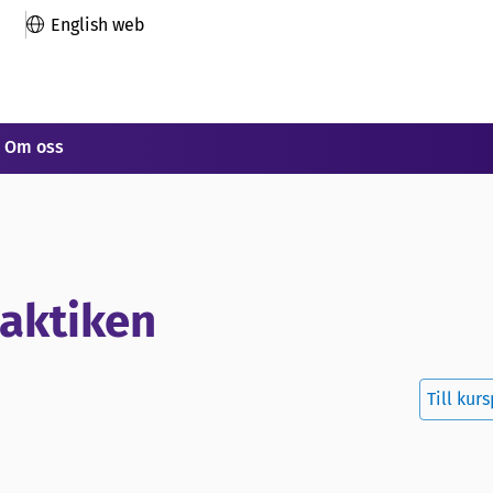
English web
Om oss
raktiken
Till kur