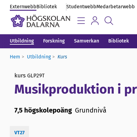
Externwebb
Bibliotek
Studentwebb
Medarbetarwebb
Utbildning
Forskning
Samverkan
Bibliotek
Hem
Utbildning
Kurs
kurs
GLP29T
Musikproduktion i p
7,5 högskolepoäng
Grundnivå
VT27