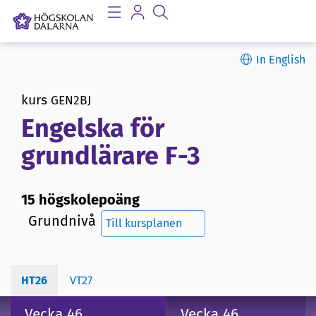
In English
kurs
GEN2BJ
Engelska för
grundlärare F-3
15 högskolepoäng
Grundnivå
Till kursplanen
HT26
VT27
Vecka 46
Vecka 46