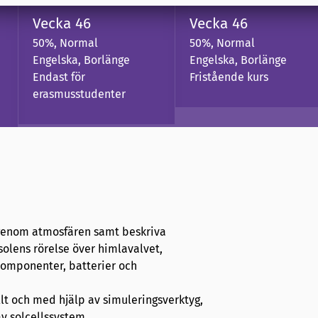
Vecka 46
Vecka 46
50%, Normal
50%, Normal
Engelska, Borlänge
Engelska, Borlänge
Endast för
Fristående kurs
erasmusstudenter
n genom atmosfären samt beskriva
olens rörelse över himlavalvet,
komponenter, batterier och
lt och med hjälp av simuleringsverktyg,
v solcellssystem.