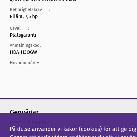
Behörighetskrav
:
Ellära, 7,5 hp
Urval
:
Platsgaranti
Anmälningskod:
HDA-H3QGW
Huvudområde:
Genvägar
Press och media
På du.se använder vi kakor (cookies) för att ge d
Kris och säkerhet