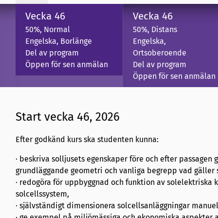
Vecka 46
Vecka 46
50%, Normal
50%, Distans
Engelska, Borlänge
Engelska,
Del av program
Ortsoberoende
Öppen för sen anmälan
Del av program
Öppen för sen anmälan
Start vecka 46, 2026
Efter godkänd kurs ska studenten kunna:
· beskriva solljusets egenskaper före och efter passage
grundläggande geometri och vanliga begrepp vad gäller s
· redogöra för uppbyggnad och funktion av solelektriska 
solcellssystem,
· självständigt dimensionera solcellsanläggningar manuel
· ge exempel på miljömässiga och ekonomiska aspekter a