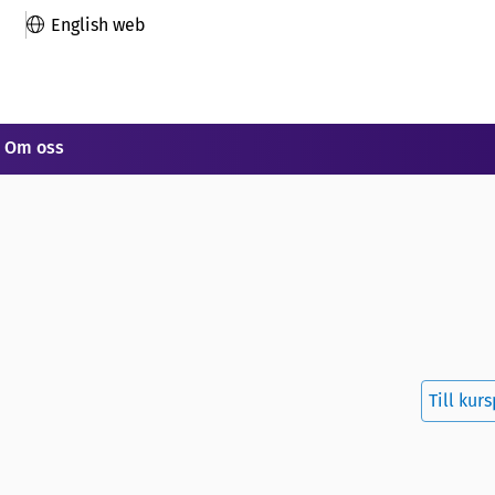
English web
Om oss
Till kur