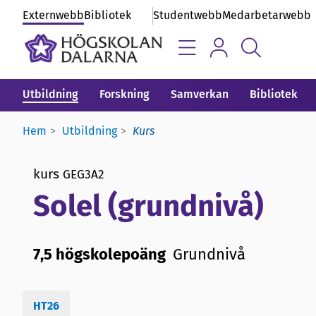
Externwebb
Bibliotek
Studentwebb
Medarbetarwebb
Utbildning
Forskning
Samverkan
Bibliotek
Hem
Utbildning
Kurs
kurs
GEG3A2
Solel (grundnivå)
7,5 högskolepoäng
Grundnivå
HT26