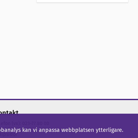
ontakt
lefon (vx): 023-77 80 00
bbanalys kan vi anpassa webbplatsen ytterligare.
älpsidor