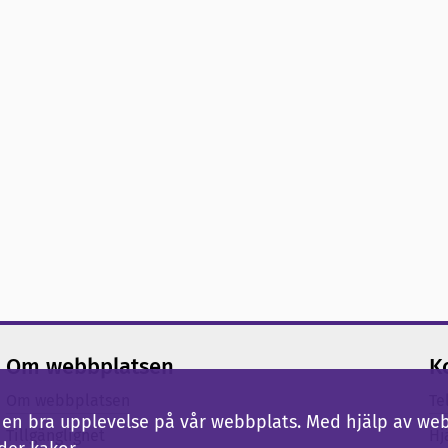
Om webbplatsen
K
Om webbplatsen
Te
ig en bra upplevelse på vår webbplats. Med hjälp av we
Tillgänglighet
Hj