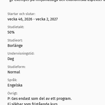
Startar och slutar:
vecka 46, 2026 - vecka 2, 2027
Studietakt:
50%
Studieort:
Borlänge
Undervisningstid:
Dag
Studieform:
Normal
Språk:
Engelska
Övrigt:
P: Ges endast som del av ett program.
Ej sökbar som fristående kurs.