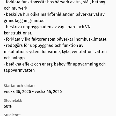
· förklara funktionssätt hos bärverk av trä, stål, betong
och murverk
· beskriva hur olika markförhållanden påverkar val av
grundläggningsmetod
· beskriva uppbyggnaden av väg-, ban- och VA-
konstruktioner.
· förklara vilka faktorer som påverkar inomhusklimatet
· redogöra för uppbyggnad och funktion av
installationssystem för värme, kyla, ventilation, vatten
och avlopp
· beräkna effekt och energibehov för uppvärmning och
tappvarmvatten
Startar och slutar:
vecka 36, 2026 - vecka 45, 2026
Studietakt:
50%
Studieort: