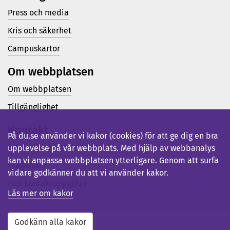
Press och media
Kris och säkerhet
Campuskartor
Om webbplatsen
Om webbplatsen
Tillgänglighet
Kontakt
På du.se använder vi kakor (cookies) för att ge dig en bra
Telefon (vx): 023-77 80 00
upplevelse på vår webbplats. Med hjälp av webbanalys
kan vi anpassa webbplatsen ytterligare. Genom att surfa
Hjälpsidor
vidare godkänner du att vi använder kakor.
Fler kontaktuppgifter
Läs mer om kakor
Godkänn alla kakor