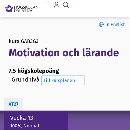
In English
kurs
GAB3G3
Motivation och lärande
7,5 högskolepoäng
Grundnivå
Till kursplanen
VT27
Vecka 13
100%, Normal