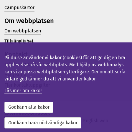
Campuskartor
Om webbplatsen
Om webbplatsen
Tillgänglighet
Kontakt
På du.se använder vi kakor (cookies) för att ge dig en bra
Telefon (vx): 023-77 80 00
upplevelse på vår webbplats. Med hjälp av webbanalys
kan vi anpassa webbplatsen ytterligare. Genom att surfa
Hjälpsidor
vidare godkänner du att vi använder kakor.
Fler kontaktuppgifter
Läs mer om kakor
Godkänn alla kakor
Externwebb
Bibliotek
Studentwebb
Medarbetarwebb
English web
Godkänn bara nödvändiga kakor