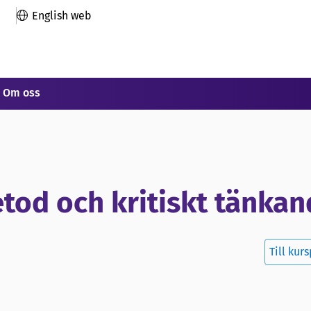
English web
Om oss
metod och kritiskt tänka
Till kur