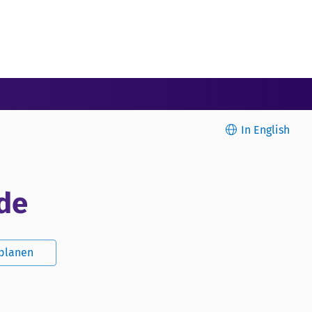
In English
nde
splanen