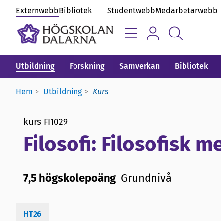
Externwebb
Bibliotek
Studentwebb
Medarbetarwebb
Utbildning
Forskning
Samverkan
Bibliotek
Hem
Utbildning
Kurs
kurs
FI1029
Filosofi: Filosofisk 
7,5 högskolepoäng
Grundnivå
HT26