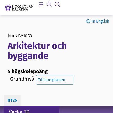
In English
kurs
BY1053
Arkitektur och
byggande
5 högskolepoäng
Grundnivå
Till kursplanen
HT26
Vecka 36