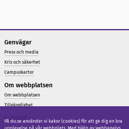
Genvägar
Press och media
Kris och säkerhet
Campuskartor
Om webbplatsen
Om webbplatsen
Tillgänglighet
Kontakt
På du.se använder vi kakor (cookies) för att ge dig en bra
Telefon (vx): 023-77 80 00
upplevelse på vår webbplats. Med hjälp av webbanalys