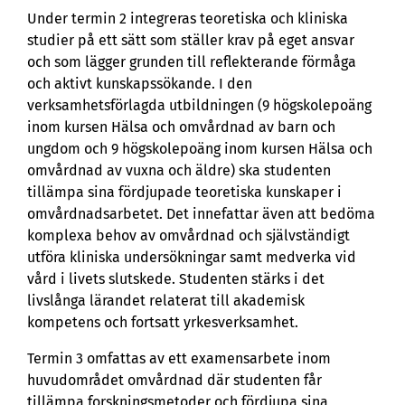
Under termin 2 integreras teoretiska och kliniska
studier på ett sätt som ställer krav på eget ansvar
och som lägger grunden till reflekterande förmåga
och aktivt kunskapssökande. I den
verksamhetsförlagda utbildningen (9 högskolepoäng
inom kursen Hälsa och omvårdnad av barn och
ungdom och 9 högskolepoäng inom kursen Hälsa och
omvårdnad av vuxna och äldre) ska studenten
tillämpa sina fördjupade teoretiska kunskaper i
omvårdnadsarbetet. Det innefattar även att bedöma
komplexa behov av omvårdnad och självständigt
utföra kliniska undersökningar samt medverka vid
vård i livets slutskede. Studenten stärks i det
livslånga lärandet relaterat till akademisk
kompetens och fortsatt yrkesverksamhet.
Termin 3 omfattas av ett examensarbete inom
huvudområdet omvårdnad där studenten får
tillämpa forskningsmetoder och fördjupa sina