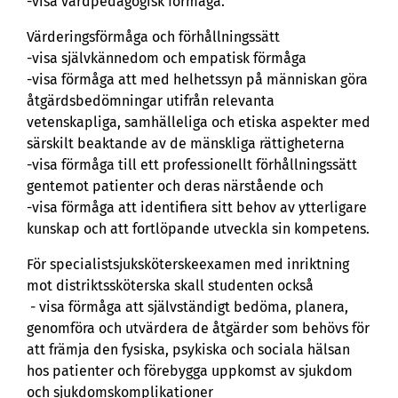
-visa vårdpedagogisk förmåga.
Värderingsförmåga och förhållningssätt
-visa självkännedom och empatisk förmåga
-visa förmåga att med helhetssyn på människan göra
åtgärdsbedömningar utifrån relevanta
vetenskapliga, samhälleliga och etiska aspekter med
särskilt beaktande av de mänskliga rättigheterna
-visa förmåga till ett professionellt förhållningssätt
gentemot patienter och deras närstående och
-visa förmåga att identifiera sitt behov av ytterligare
kunskap och att fortlöpande utveckla sin kompetens.
För specialistsjuksköterskeexamen med inriktning
mot distriktssköterska skall studenten också
- visa förmåga att självständigt bedöma, planera,
genomföra och utvärdera de åtgärder som behövs för
att främja den fysiska, psykiska och sociala hälsan
hos patienter och förebygga uppkomst av sjukdom
och sjukdomskomplikationer