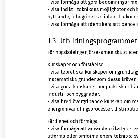
- visa förmåga att göra bedömningar med
- visa insikt i teknikens möjligheter och
nyttjande, inbegripet sociala och ekono
- visa förmåga att identifiera sitt beho
1.3 Utbildningsprogrammet
För högskoleingenjörsexamen ska studen
Kunskaper och förståelse
- visa teoretiska kunskaper om grundlä
matematiska grunder som dessa kräver,
- visa goda kunskaper om praktiska till
industri och byggnader,
- visa bred övergripande kunskap om resu
energiomvandlingsprocesser, distributio
Färdighet och förmåga
- visa förmåga att använda olika typer a
utforma eller omforma energitekniska s