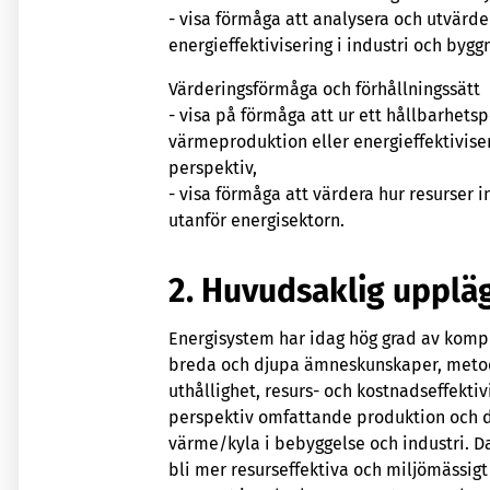
- visa förmåga att analysera och utvärd
energieffektivisering i industri och by
Värderingsförmåga och förhållningssätt
- visa på förmåga att ur ett hållbarhetsp
värmeproduktion eller energieffektiviser
perspektiv,
- visa förmåga att värdera hur resurse
utanför energisektorn.
2. Huvudsaklig upplä
Energisystem har idag hög grad av kompl
breda och djupa ämneskunskaper, metodi
uthållighet, resurs- och kostnadseffekti
perspektiv omfattande produktion och di
värme/kyla i bebyggelse och industri. Da
bli mer resurseffektiva och miljömässigt