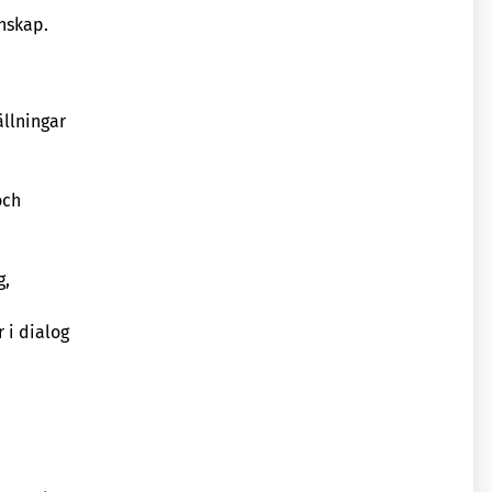
nskap.
ällningar
och
g,
 i dialog