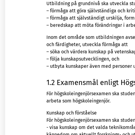
Utbildning på grundnivå ska utveckla s
– förmåga att göra självständiga och kri
– förmåga att självständigt urskilja, for
– beredskap att möta förändringar i arbe
Inom det område som utbildningen avser
och färdigheter, utveckla förmåga att
– söka och värdera kunskap på vetenskap
– följa kunskapsutvecklingen, och
– utbyta kunskaper även med personer 
1.2 Examensmål enligt Högs
För högskoleingenjörsexamen ska student
arbeta som högskoleingenjör.
Kunskap och förståelse
För högskoleingenjörsexamen ska stude
- visa kunskap om det valda teknikområ
kännedom om aktuellt forsknings- och u