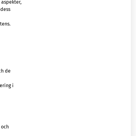
 aspekter,
 dess
tens.
ch de
ering i
 och