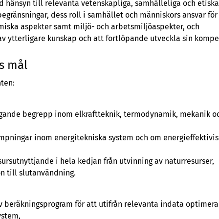
 hänsyn till relevanta vetenskapliga, samhälleliga och etiska
 begränsningar, dess roll i samhället och människors ansvar för
miska aspekter samt miljö- och arbetsmiljöaspekter, och
v av ytterligare kunskap och att fortlöpande utveckla sin kompe
s mål
ten:
ggande begrepp inom elkraftteknik, termodynamik, mekanik o
ämpningar inom energitekniska system och om energieffektivis
rsutnyttjande i hela kedjan från utvinning av naturresurser,
n till slutanvändning.
v beräkningsprogram för att utifrån relevanta indata optimera
ystem,