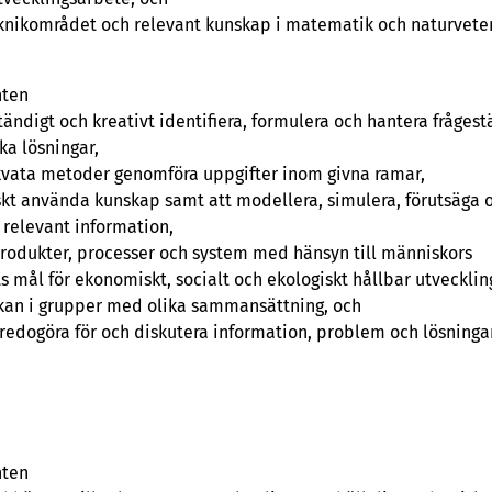
eknikområdet och relevant kunskap i matematik och naturvete
nten
ändigt och kreativt identifiera, formulera och hantera frågest
ka lösningar,
kvata metoder genomföra uppgifter inom givna ramar,
iskt använda kunskap samt att modellera, simulera, förutsäga 
relevant information,
produkter, processer och system med hänsyn till människors
 mål för ekonomiskt, socialt och ekologiskt hållbar utvecklin
rkan i grupper med olika sammansättning, och
t redogöra för och diskutera information, problem och lösningar
nten