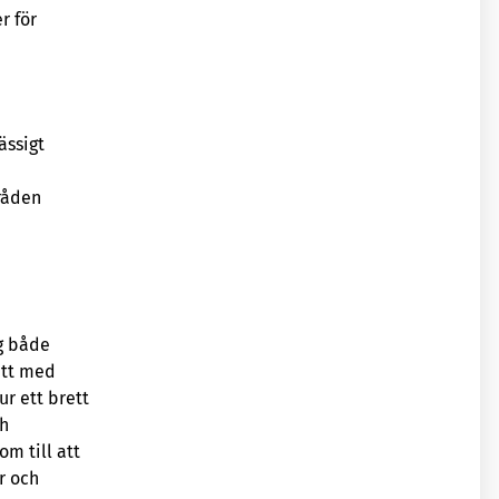
r för
ässigt
råden
ig både
ätt med
ur ett brett
ch
m till att
r och