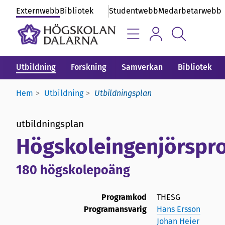
Externwebb
Bibliotek
Studentwebb
Medarbetarwebb
Utbildning
Forskning
Samverkan
Bibliotek
Hem
Utbildning
Utbildningsplan
utbildningsplan
Högskoleingenjörspro
180 högskolepoäng
Programkod
THESG
Programansvarig
Hans Ersson
Johan Heier