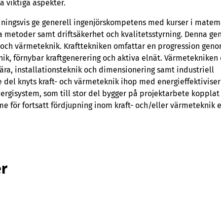
 viktiga aspekter.
edningsvis ge generell ingenjörskompetens med kurser i matem
a metoder samt driftsäkerhet och kvalitetsstyrning. Denna ge
 och värmeteknik. Krafttekniken omfattar en progression gen
teknik, förnybar kraftgenerering och aktiva elnät. Värmetekniken
ra, installationsteknik och dimensionering samt industriell
el knyts kraft- och värmeteknik ihop med energieffektiviseri
rgisystem, som till stor del bygger på projektarbete kopplat t
e för fortsatt fördjupning inom kraft- och/eller värmeteknik e
r