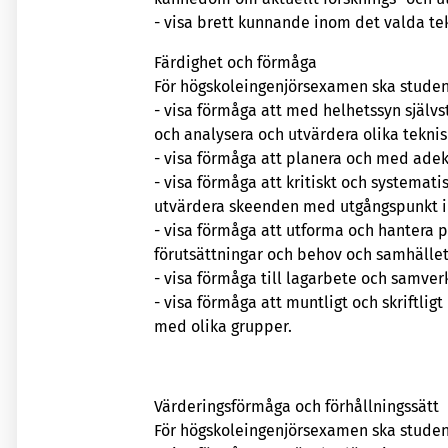
- visa brett kunnande inom det valda t
Färdighet och förmåga
För högskoleingenjörsexamen ska stude
- visa förmåga att med helhetssyn självst
och analysera och utvärdera olika teknis
- visa förmåga att planera och med ade
- visa förmåga att kritiskt och systemat
utvärdera skeenden med utgångspunkt i 
- visa förmåga att utforma och hantera 
förutsättningar och behov och samhällets
- visa förmåga till lagarbete och samve
- visa förmåga att muntligt och skriftlig
med olika grupper.
Värderingsförmåga och förhållningssätt
För högskoleingenjörsexamen ska stude