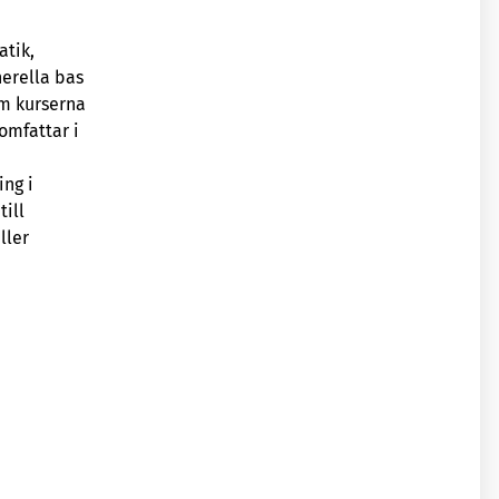
atik,
nerella bas
om kurserna
 omfattar i
ng i
ill
ller