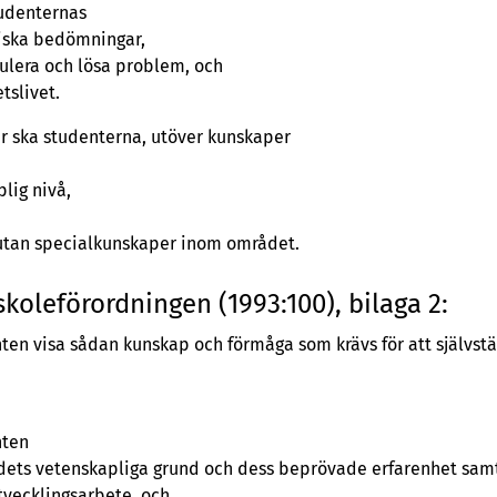
tudenternas
tiska bedömningar,
mulera och lösa problem, och
tslivet.
 ska studenterna, utöver kunskaper
lig nivå,
utan specialkunskaper inom området.
koleförordningen (1993:100), bilaga 2:
en visa sådan kunskap och förmåga som krävs för att självst
nten
dets vetenskapliga grund och dess beprövade erfarenhet sam
tvecklingsarbete, och