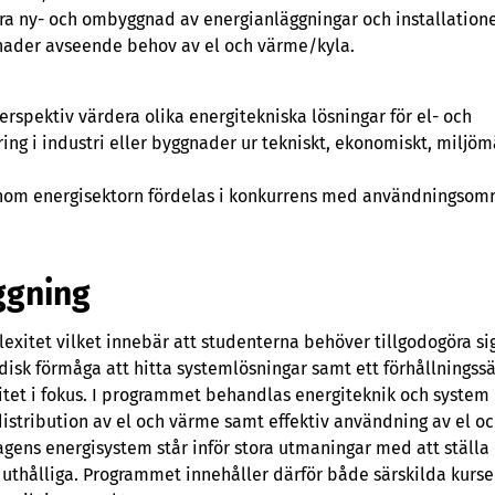
era ny- och ombyggnad av energianläggningar och installatione
ggnader avseende behov av el och värme/kyla.
erspektiv värdera olika energitekniska lösningar för el- och
ing i industri eller byggnader ur tekniskt, ekonomiskt, miljöm
r inom energisektorn fördelas i konkurrens med användningsom
ggning
exitet vilket innebär att studenterna behöver tillgodogöra s
sk förmåga att hitta systemlösningar samt ett förhållningss
vitet i fokus. I programmet behandlas energiteknik och system 
stribution av el och värme samt effektiv användning av el o
gens energisystem står inför stora utmaningar med att ställa o
 uthålliga. Programmet innehåller därför både särskilda kurse