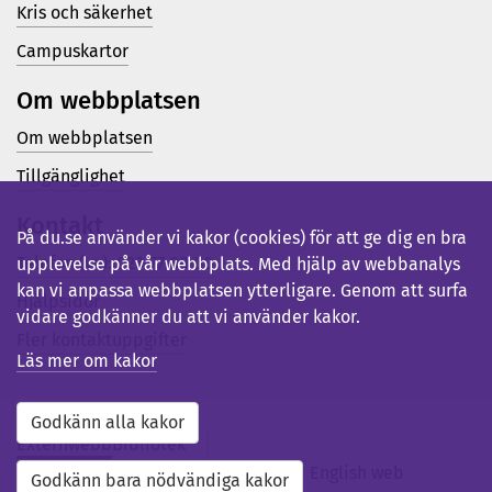
Kris och säkerhet
Campuskartor
Om webbplatsen
Om webbplatsen
Tillgänglighet
Kontakt
På du.se använder vi kakor (cookies) för att ge dig en bra
Telefon (vx): 023-77 80 00
upplevelse på vår webbplats. Med hjälp av webbanalys
kan vi anpassa webbplatsen ytterligare. Genom att surfa
Hjälpsidor
vidare godkänner du att vi använder kakor.
Fler kontaktuppgifter
Läs mer om kakor
Godkänn alla kakor
Externwebb
Bibliotek
Studentwebb
Medarbetarwebb
English web
Godkänn bara nödvändiga kakor