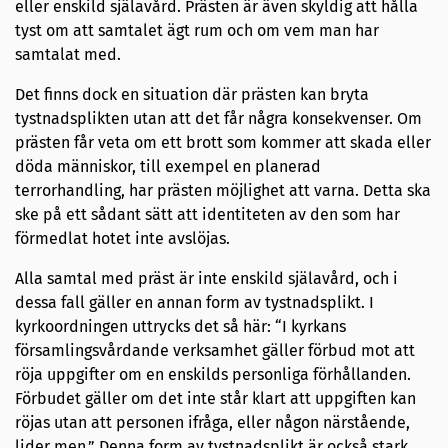
eller enskild själavård. Prästen är även skyldig att hålla
tyst om att samtalet ägt rum och om vem man har
samtalat med.
Det finns dock en situation där prästen kan bryta
tystnadsplikten utan att det får några konsekvenser. Om
prästen får veta om ett brott som kommer att skada eller
döda människor, till exempel en planerad
terrorhandling, har prästen möjlighet att varna. Detta ska
ske på ett sådant sätt att identiteten av den som har
förmedlat hotet inte avslöjas.
Alla samtal med präst är inte enskild själavård, och i
dessa fall gäller en annan form av tystnadsplikt. I
kyrkoordningen uttrycks det så här: “I kyrkans
församlingsvårdande verksamhet gäller förbud mot att
röja uppgifter om en enskilds personliga förhållanden.
Förbudet gäller om det inte står klart att uppgiften kan
röjas utan att personen ifråga, eller någon närstående,
lider men.” Denna form av tystnadsplikt är också stark,